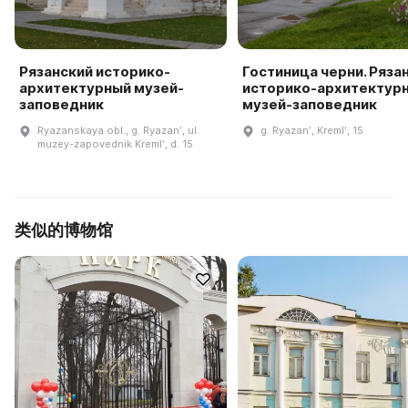
Рязанский историко-
Гостиница черни. Ряза
архитектурный музей-
историко-архитектур
заповедник
музей-заповедник
Ryazanskaya obl., g. Ryazanʹ, ul.
g. Ryazanʹ, Kremlʹ, 15
muzey-zapovednik Kremlʹ, d. 15
类似的博物馆