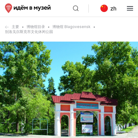
zh
主要
博物馆目录
博物馆 Blagovesensk
别洛戈尔斯克市文化休闲公园