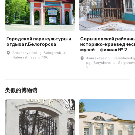
Городской парк культуры и
Серышевский районн
отдыха г.Белогорска
историко-краеведчес
музей— филиал № 2
Amurskaya obl., g. Belogorsk, ul.
Naberezhnaya, d. 166
Amurskaya obl., Seryshevskiy 
pgt. Seryshevo, ul. Seryshev
3
类似的博物馆