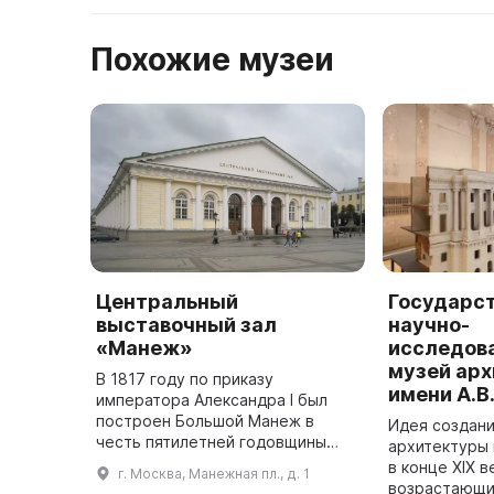
Похожие музеи
Центральный
Государс
выставочный зал
научно-
«Манеж»
исследов
музей ар
В 1817 году по приказу
имени А.В
императора Александра I был
построен Большой Манеж в
Идея создани
честь пятилетней годовщины
архитектуры 
победы русского оружия в
в конце XIX в
г. Москва, Манежная пл., д. 1
Отечественной войне 1812 года.
возрастающи