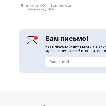
сосновом бору. За последние
Амурская обл., г. Белогорск, ул.
годы парк претерпел
Набережная, д. 166
значительные изменения: аллеи
были выложены тротуарн...
Вам письмо!
Раз в неделю будем присылать анон
музеев и экспозиций в вашем город