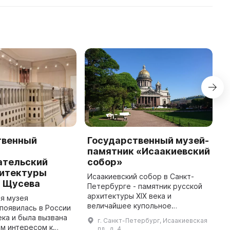
твенный
Государственный музей-
Г
памятник «Исаакиевский
и
ательский
собор»
х
хитектуры
«
Исаакиевский собор в Санкт-
. Щусева
Петербурге - памятник русской
М
архитектуры XIX века и
о
я музея
величайшее купольное
с
появилась в России
сооружение в мире, созданное
н
ека и была вызвана
г. Санкт-Петербург, Исаакиевская
архитектором Огюстом
к
м интересом к
пл., д. 4