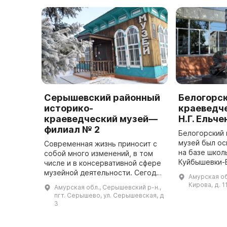
Серышевский районный
Белогорс
историко-
краеведче
краеведческий музей—
Н.Г. Ельч
филиал № 2
Белогорский
музей был ос
Современная жизнь приносит с
на базе школ
собой много изменений, в том
Куйбышевки-В
числе и в консервативной сфере
он был 17 окт
музейной деятельности. Сегодня
Амурская обл
музее предс
музей не только собирает
Кирова, д. 1
Амурская обл., Серышевский р-н.,
исторические материалы и
пгт. Серышево, ул. Серышевская, д
изучает их, но и занимается об ...
3