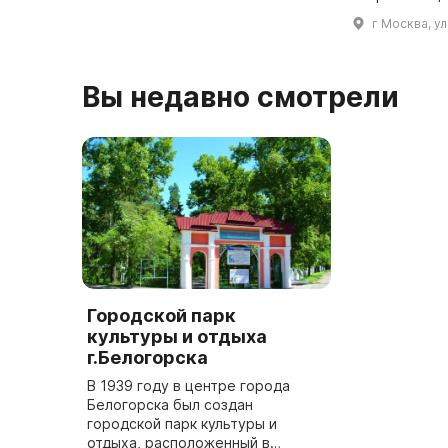
Проект постройки был
национально
г Москва, у
разработан инженером ...
целях обобщ
накопленног
Вы недавно смотрели
Городской парк
культуры и отдыха
г.Белогорска
В 1939 году в центре города
Белогорска был создан
городской парк культуры и
отдыха, расположенный в