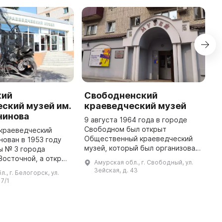
кий
Свободненский
B
ский музей им.
краеведческий музей
M
енинова
Y
9 августа 1964 года в городе
Свободном был открыт
 краеведческий
B
Общественный краеведческий
нован в 1953 году
w
музей, который был организован
ы № 3 города
o
Николаем Ивановичем Поповым,
осточной, а открыт
K
Амурская обл., г. Свободный, ул.
заслуженным учителем школы
ября 1961 года. В
w
Зейская, д. 43
., г. Белогорск, ул.
РСФСР. В 1969 году музей был
тавлены постоянные
T
17/1
перееха ...
экспозиции, включающие в се ...