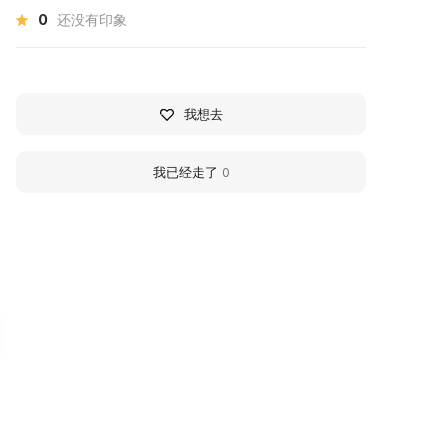
0
还没有印象
我想去
我已经走了
0
арк им. М.Горького в
Natural Science Mus