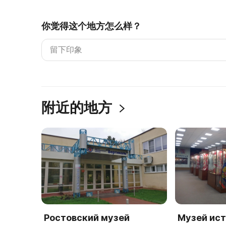
你觉得这个地方怎么样？
附近的地方
Ростовский музей
Музей ист