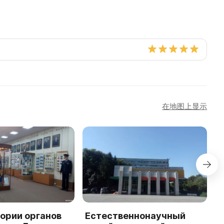
在地图上显示
ории органов
Естественнонаучный
П