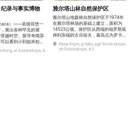
» 纪录与事实博物
雅尔塔山林自然保护区
雅尔塔山地森林自然保护区于1974年
在雅尔塔林场的基础上建立，面积为
icaca）——圣彼得堡一
14523公顷。保护区从西端的福罗斯延
馆
馆，展出各种罕见的展
伸到东端的古尔祖夫，最高点为罗卡山
爱穿越时空、探寻奇闻异
（海拔1349米）。保护区以针叶林和
久
你可以看到小到如米粒般
Resp Krym, g Yalta, pgt Sovet·skoye,
阔叶林为主，尤以橡树和山毛榉林为
多
、比人手掌还大的甲虫，
sh Dolosskoye, d 2
erburg, ul. Kazanskaya, d.
多。这里生长着许多特有植物，并栖息
入《吉尼斯世界纪录》的
着37种哺乳动物、150种鸟类、16种
物。馆内设有8个主题展
爬行动物和4种两栖动物。保护区内设
只芭比娃娃、世界上最小
有自然博物馆，陈列了大量展品，介绍
花等诸多奇观。博物馆创
了克里米亚山区的动植物。在保护区内
品
各地，带回了大量原件展
可以看到许多景点， ...
大的坚果曾远道而来，横
跨7,791公里来到 ...