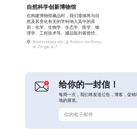
自然科学创新博物馆
在构建博物馆藏品时，我们遵循将与自
然及其变化有关的学科纳入其中的原
则：化学、生物学、生态学、医学、物
理学、工程技术等。藏品陈列着曾经被
视为创新的物件：钢笔、火柴、灯泡、
Rostovskaya obl., g. Rostov-na-Donu,
钮扣、眼镜、邮票等。博物馆还设有关
ul. Zorge, d. 7
于可口可乐生产所用材料、化学反应和
创新宣传的虚拟收藏。馆内收集了具有
悖论性的展品、文物和发明的原型。所
有展品均配有文字、音频和视频说明，
并提供用于演示物理定律的互动实验。
前来参观的有中小学生、大学生...
给你的一封信！
每周一次，我们将发送公告，博客，促销
地的展览。