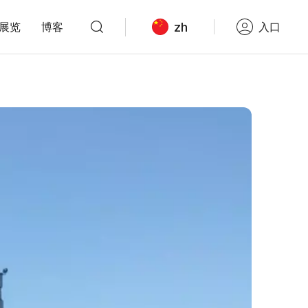
zh
展览
博客
入口