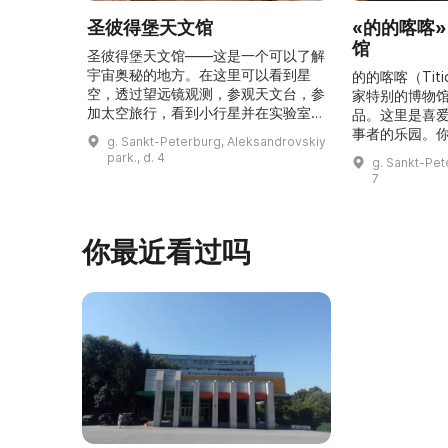
圣彼得堡天文馆
«的的喀喀
馆
圣彼得堡天文馆——这是一个可以了解
宇宙奥秘的地方。在这里可以看到星
的的喀喀（Tit
空，透过望远镜观测，参观天文台，参
家特别的博物
加太空旅行，看到小行星并在实验室里
品。这里是喜
尝试有趣的实验。圣彼得堡天文馆邀请
事者的乐园。
g. Sankt-Peterburg, Aleksandrovskiy
所有有兴趣的人前来参观，为自己带来
的埃菲尔铁塔
park., d. 4
g. Sankt-Pet
一次难忘的宇宙之旅！\r\n\r\n圣彼得
以及许多被载
7
堡天文馆在半个多世纪前开馆，自那时
有趣物品与人
起就向市民和来访者展示宇宙的奥秘。
区，展出第一
参观者可以进入“星空厅”，在星空穹顶
的书、最臭的
你最近看过吗
下观看银河、太阳和行星的运行。天文
始人走遍世界
馆的天文台是本市唯 ...
品。例如，最