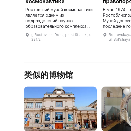
космонавтики
правопор
Ростовский музей космонавтики
В мае 1974 г
является одним из
Ростоблиспо
подразделений научно-
Музей донско
образовательного комплекса
последние г
«Вертикаль». Открытие музея
перестраивал
g Rostov-na-Donu, pr-kt Stachki, d
Rostovskaya 
прошло в сентябре 2009 года и
летия МВД Р
231/2
ul. Bolʹshay
было приурочено к 30-летней
два новых за
годовщине со дня о ...
类似的博物馆