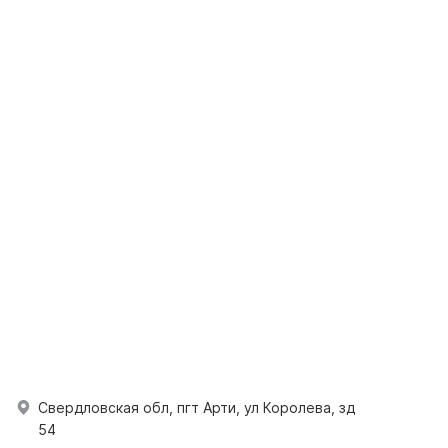
Свердловская обл, пгт Арти, ул Королева, зд
54