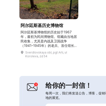
阿尔廷斯基历史博物馆
阿尔廷斯基博物馆的历史始于1967
年，最初为民间博物馆。馆藏由当地居
民收集，尤其是内战及卫国战争
（1941–1945年）的老兵、首任馆长
米哈伊尔·米哈伊洛维奇·巴布什金对馆
Sverdlovskaya obl, pgt Arti, ul
藏做出了重要贡献。自1974年起，阿
Koroleva, zd 54
尔廷博物馆成为斯维尔德洛夫斯克州地
方志博物馆的一个分馆。二十年后，展
览“安置”在原工厂办事处的旧楼内，在
博物馆之前，该建筑曾是工厂学徒学校
（1920年代）和工人青年学校（1970
–1980年代...
给你的一封信！
每周一次，我们将发送公告，博客，促销
地的展览。