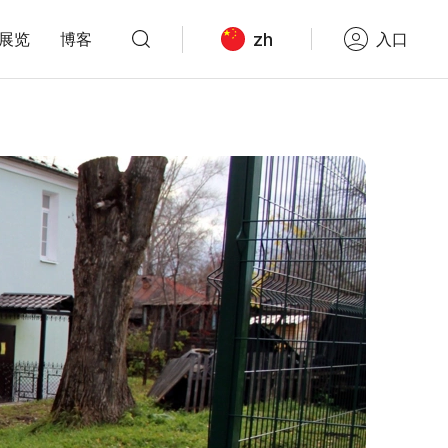
zh
展览
博客
入口