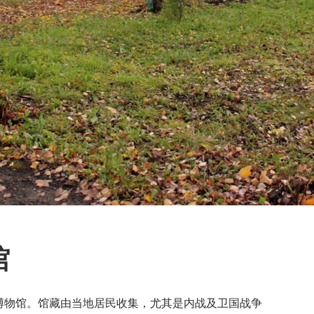
馆
间博物馆。馆藏由当地居民收集，尤其是内战及卫国战争