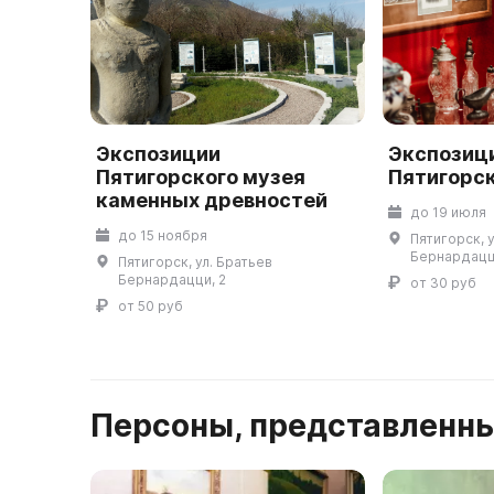
Экспозиции
Экспозиц
Пятигорского музея
Пятигорск
каменных древностей
до 19 июля
до 15 ноября
Пятигорск, 
Бернардацц
Пятигорск, ул. Братьев
Бернардацци, 2
от 30 руб
от 50 руб
Персоны, представленны