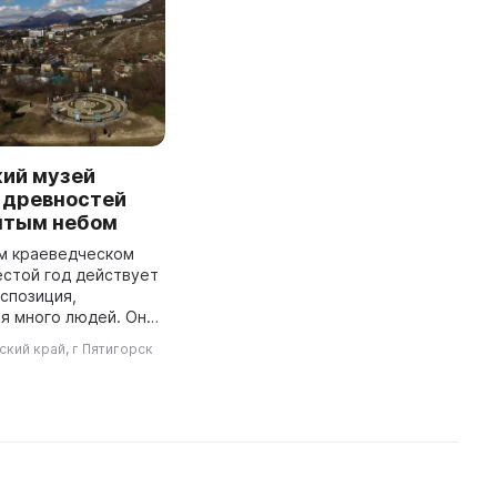
кий музей
 древностей
ытым небом
ом краеведческом
естой год действует
спозиция,
я много людей. Она
историю первого на
кий край, г Пятигорск
вказе Музея
который был закрыт