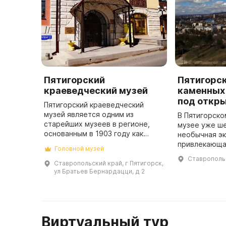
Пятигорский
Пятигорс
краеведческий музей
каменных
под откр
Пятигорский краеведческий
музей является одним из
В Пятигорск
старейших музеев в регионе,
музее уже ш
основанным в 1903 году как
необычная эк
музей Кавказского горного
привлекающа
Головной музей
общества. В настоящее время
напоминает 
Ставропольс
Пятигорский краеведческий
Северном Ка
Ставропольский край, г Пятигорск,
ул Братьев Бернардацци, д 2
музей является ...
древностей, 
135 л ...
Виртуальный тур