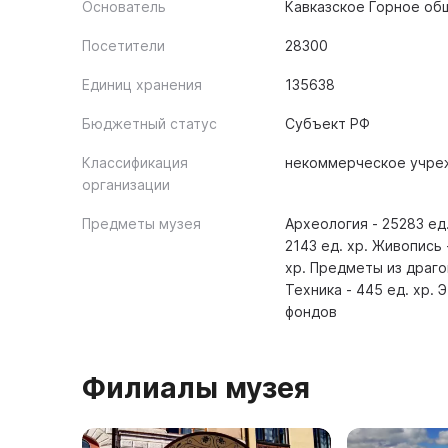
Основатель
Кавказское Горное общ
Посетители
28300
Единиц хранения
135638
Бюджетный статус
Субъект РФ
Классификация
некоммерческое учре
организации
Предметы музея
Археология - 25283 ед.
2143 ед. хр. Живопись 
хр. Предметы из драгоц
Техника - 445 ед. хр.
фондов
Филиалы музея