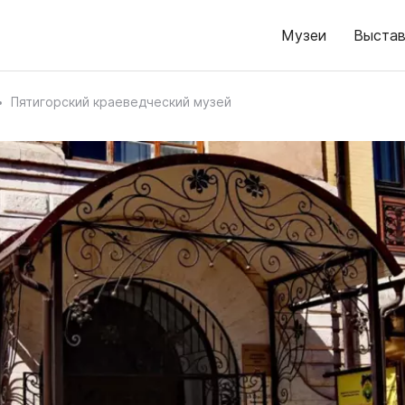
Музеи
Выстав
Пятигорский краеведческий музей