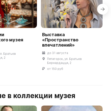
ии
Выставка
В
ого музея
«Пространство
и
впечатлений»
до 31 августа
ул. Братьев
и, 2
Пятигорск, ул. Братьев
Бернардацци, 2
от 150 руб
е в коллекции музея