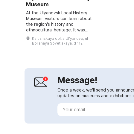
Museum
At the Ulyanovsk Local History
Museum, visitors can learn about
the region's history and
ethnocultural heritage. It was
opened in 1998, and its exhibition
Kaluzhskaya obl, s Ulʹyanovo, ul
consists of two parts: a detailed
Bolʹshaya Sovet·skaya, d 112
study of th...
Message!
Once a week, we'll send you announc
updates on museums and exhibitions in