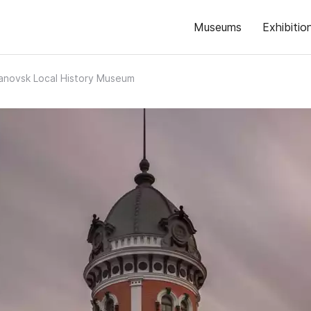
Museums
Exhibitio
anovsk Local History Museum