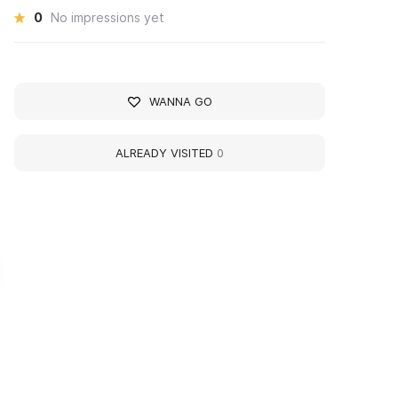
0
No impressions yet
WANNA GO
ALREADY VISITED
0
elevsky District Art and
Bolkhov Local History
ocal History Museum
Museum