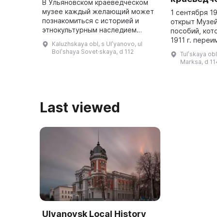
В Ульяновском краеведческом
музее каждый желающий может
1 сентября 19
познакомиться с историей и
открыт Музей
этнокультурным наследием
пособий, кот
региона. Он был открыт в 1998
1911 г. пере
Kaluzhskaya obl, s Ulʹyanovo, ul
году, и его экспозиция состоит
Белевский зе
Bolʹshaya Sovet·skaya, d 112
Tulʹskaya obl
из двух частей: подробно изучае
образовател
Marksa, d 11
...
художествен
Last viewed
Ulyanovsk Local History