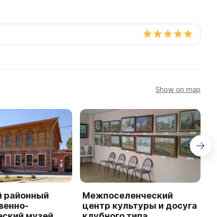
Show on map
й районный
Межпоселенческий
B
венно-
центр культуры и досуга
L
еский музей
клубного типа