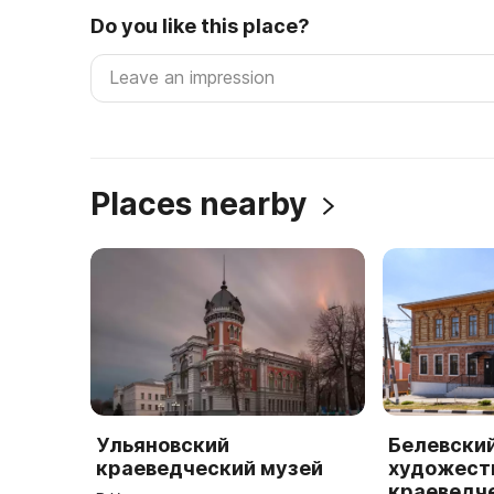
Do you like this place?
Places nearby
Ульяновский
Белевски
краеведческий музей
художест
краеведч