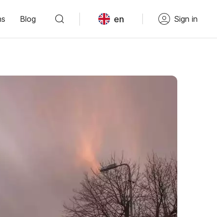
en
ns
Blog
Sign in