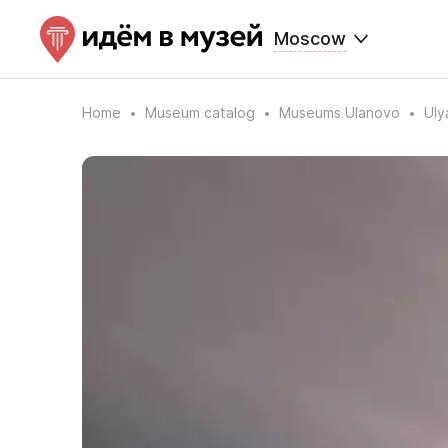
Moscow
Home
Museum catalog
Museums Ulanovo
Uly