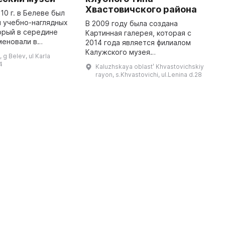
O
Хвастовичского района
o
10 г. в Белеве был
o
 учебно-наглядных
В 2009 году была создана
r
орый в середине
Картинная галерея, которая с
S
именовали в
2014 года является филиалом
M
мский научно-
Калужского музея
, g Belev, ul Karla
ьный и
изобразительных искусств.
4
Kaluzhskaya oblastʹ Khvastovichskiy
ный музей.
Несмотря на отсутствие
rayon, s.Khvastovichi, ul.Lenina d.28
Основные экспонаты дл ...
собственных фондов и
постоянной экспозиции, в галере
...