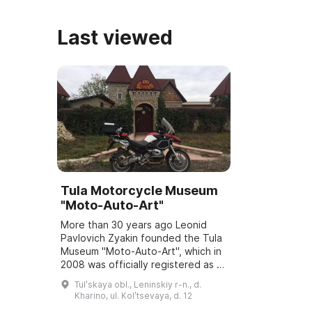
Last viewed
Tula Motorcycle Museum
"Moto-Auto-Art"
More than 30 years ago Leonid
Pavlovich Zyakin founded the Tula
Museum "Moto-Auto-Art", which in
2008 was officially registered as a
museum of motorcycle and auto
Tulʹskaya obl., Leninskiy r-n., d.
equipment. It houses the world's
Kharino, ul. Kolʹtsevaya, d. 12
most...