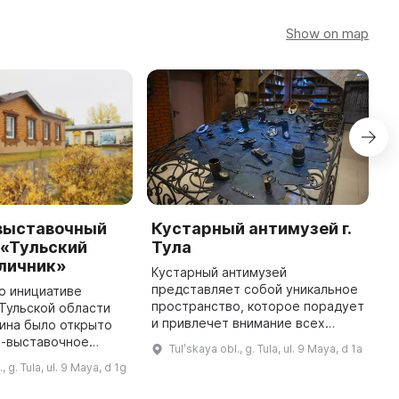
Show on map
выставочный
Кустарный антимузей г.
Т
 «Тульский
Тула
м
аличник»
«
Кустарный антимузей
представляет собой уникальное
по инициативе
Л
пространство, которое порадует
Тульской области
л
и привлечет внимание всех
ина было открыто
«
желающих познакомиться с
о-выставочное
2
Tulʹskaya obl., g. Tula, ul. 9 Maya, d 1a
традициями тульских мастеров.
о «Плотницкая
з
, g. Tula, ul. 9 Maya, d 1g
Здесь можно не только
я этого
а
посмотреть издел ...
ьно Историко-