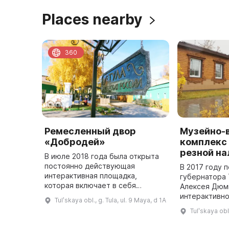
Places nearby
360
Ремесленный двор
Музейно-
«Добродей»
комплекс
резной н
В июле 2018 года была открыта
постоянно действующая
В 2017 году 
интерактивная площадка,
губернатора 
которая включает в себя
Алексея Дюм
кузнечную, плотницкую,
интерактивн
Tulʹskaya obl., g. Tula, ul. 9 Maya, d 1A
гончарную и текстильную
пространств
Tulʹskaya obl.
тематические слободы, а также
слобода». Дл
резиденции Левши и тали ...
предварител