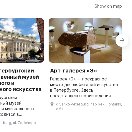
Show on map
тербургский
Арт-галерея «Э»
Г
твенный музей
Галерея «Э» — прекрасное
«
ого и
место для любителей искусства
в
ного искусства
в Петербурге. Здесь
р
представлены произведения
С
бургский
живописи, скульптуры, графики,
д
нный музей
g Sankt-Peterburg, nab Reki Fontanki,
декоративно-прикладного
и
 и музыкального
d 51
искусства мастеров из разных
в
ходится в
стран. Также в ...
 центре города, в
erburg, ul. Zodchego
ящем в
кий ансамбль,