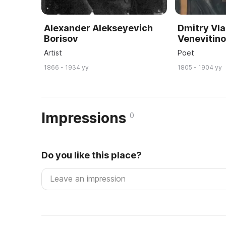
Alexander Alekseyevich
Dmitry Vla
Borisov
Venevitin
Artist
Poet
1866 - 1934 yy
1805 - 1904 yy
Impressions
0
Do you like this place?