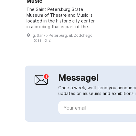
Music
The Saint Petersburg State
Museum of Theatre and Music is
located in the historic city center,
in a building that is part of the
Alexandrinsky ensemble, designed
g. Sankt-Peterburg, ul. Zodchego
by the great Carlo Rossi. Since
Rossi, d. 2
1840 t...
Message!
Once a week, we'll send you announc
updates on museums and exhibitions in