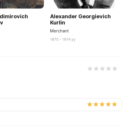
dimirovich
Alexander Georgievich
A
ov
Kurlin
G
Merchant
Ar
1870 - 1914 yy
18