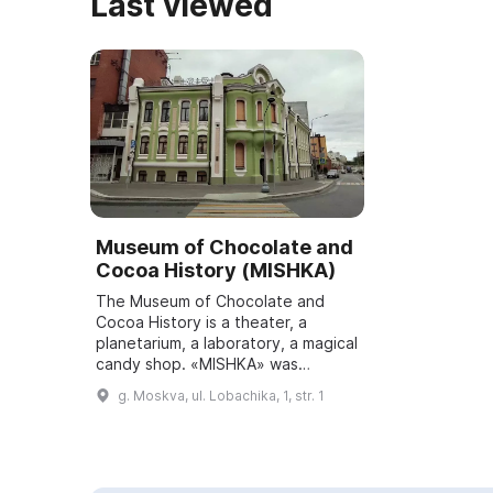
Last viewed
Museum of Chocolate and
Cocoa History (MISHKA)
The Museum of Chocolate and
Cocoa History is a theater, a
planetarium, a laboratory, a magical
candy shop. «MISHKA» was
established in 2009 by the holding
g. Moskva, ul. Lobachika, 1, str. 1
company "United Confectioners"
and is quit...