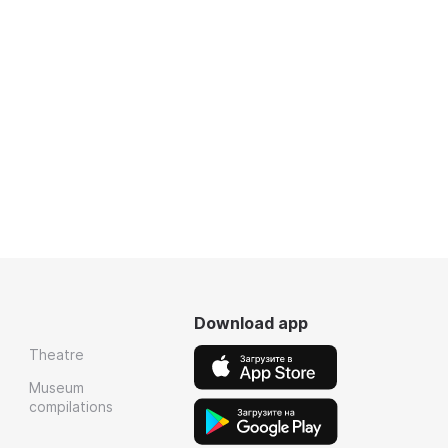
Download app
Theatre
Museum
compilations