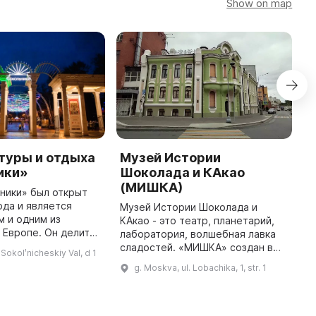
Show on map
туры и отдыха
Музей Истории
М
ики»
Шоколада и КАкао
М
(МИШКА)
к
ники» был открыт
п
ода и является
Музей Истории Шоколада и
и
 и одним из
КАкао - это театр, планетарий,
с
 Европе. Он делится
лаборатория, волшебная лавка
т
: центральную, где
сладостей. «МИШКА» создан в
Sokolʹnicheskiy Val, d 1
п
 основные объекты
2009 году холдингом
g. Moskva, ul. Lobachika, 1, str. 1
инфраструктуры, лесопарк и ...
"Объединенные кондитеры" и
совсем не похож на музей в
привычном ...