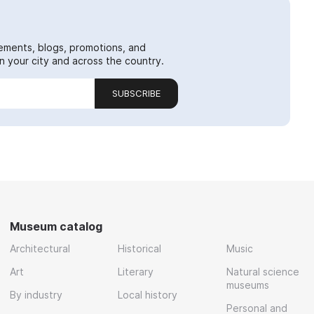
ements, blogs, promotions, and
 your city and across the country.
SUBSCRIBE
Museum catalog
Architectural
Historical
Music
Art
Literary
Natural science
museums
By industry
Local history
Personal and