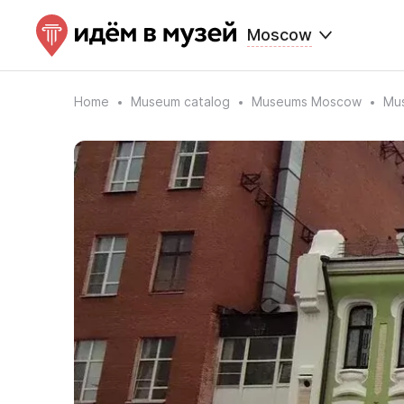
Moscow
Home
Museum catalog
Museums Moscow
Mus