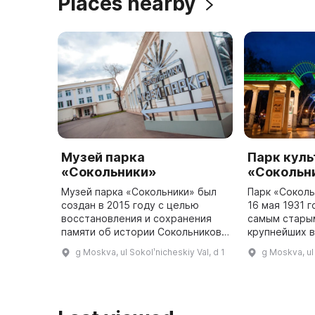
Places nearby
Музей парка
Парк куль
«Сокольники»
«Сокольн
Музей парка «Сокольники» был
Парк «Соколь
создан в 2015 году с целью
16 мая 1931 г
восстановления и сохранения
самым старым
памяти об истории Сокольников
крупнейших в
и всего района. Здесь
на три части
g Moskva, ul Sokolʹnicheskiy Val, d 1
g Moskva, ul 
рассказывается о том, как
расположены
Сокольники стали местом отдыха
для мос ...