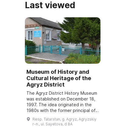
Last viewed
Museum of History and
Cultural Heritage of the
Agryz District
The Agryz District History Museum
was established on December 18,
1997. The idea originated in the
1980s with the former principal of
Secondary School No. 76 —
Resp. Tatarstan, g. Agryz, Agryzskiy
Valentin Ivanovich Repin. In 2011 a
r-n., ul. Sayetova, d 8A
muni...