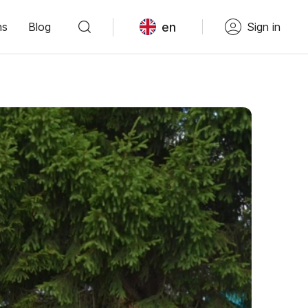
en
ns
Blog
Sign in