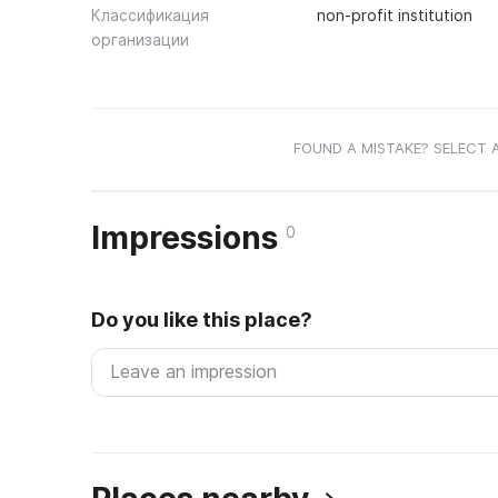
Классификация
non-profit institution
организации
FOUND A MISTAKE? SELECT 
Impressions
0
Do you like this place?