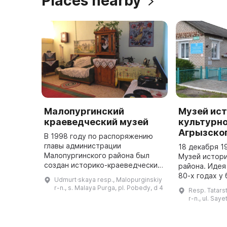
Places nearby
Малопургинский
Музей ист
краеведческий музей
культурно
Агрызско
В 1998 году по распоряжению
главы администрации
18 декабря 1
Малопургинского района был
Музей истори
создан историко-краеведческий
района. Идея
музей. 2 ноября 2000 года он
80-х годах у
Udmurt·skaya resp., Malopurginskiy
был открыт в здании районной
средней шко
r-n., s. Malaya Purga, pl. Pobedy, d 4
Resp. Tatars
библиотеки. В нем представлены
Валентина Ив
r-n., ul. Say
матери ...