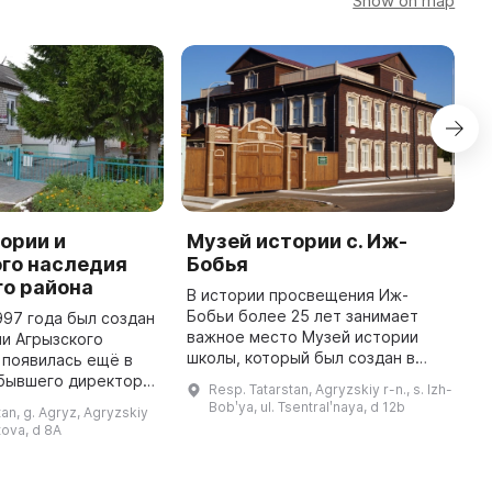
Show on map
ории и
Музей истории с. Иж-
М
го наследия
Бобья
М
го района
а
В истории просвещения Иж-
п
Бобьи более 25 лет занимает
997 года был создан
м
важное место Музей истории
и Агрызского
Р
школы, который был создан в
 появилась ещё в
с
конце 80-х годов по инициативе
 бывшего директора
Resp. Tatarstan, Agryzskiy r-n., s. Izh-
директора Иж-Бобьинской
лы № 76 — Репина
Bobʹya, ul. Tsentralʹnaya, d 12b
tan, g. Agryz, Agryzskiy
средней школы Р. М. Гараева и
ановича. В 2011
etova, d 8A
учителя ...
году было создано муниципал ...