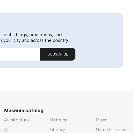
ements, blogs, promotions, and
 your city and across the country.
SUBSCRIBE
Museum catalog
Architectural
Historical
Music
Art
Literary
Natural science