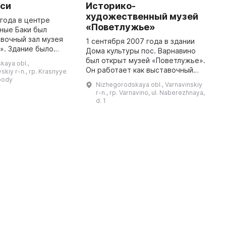
си
Историко-
Л
художественный музей
р
 года в центре
«Поветлужье»
Д
ные Баки был
вочный зал музея
1 сентября 2007 года в здании
У
». Здание было
Дома культуры пос. Варнавино
с
еодором Стюсси —
был открыт музей «Поветлужье».
в
kaya obl.,
 управляющим князя
Он работает как выставочный
р
kiy r-n., rp. Krasnyye
на главной площади
комплекс, где представлены две
в
obody
Nizhegorodskaya obl., Varnavinskiy
постоянные экспозиции:
А
r-n., rp. Varnavino, ul. Naberezhnaya,
«Судоходство на Ветлуге» и « ...
к
d. 1