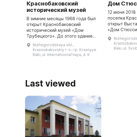
Краснобаковский
Дом Стюс
исторический музей
12 июня 2018
поселка Крас
В зимние месяцы 1968 года был
открыт Выста
открыт Краснобаковский
«Дом Стюсси
исторический музей «Дом
возведено Т
Трубецкого». До этого здание
Nizhegorods
швейцарцем,
принадлежало князю
Krasnobakovs
Nizhegorodskaya obl.,
Трубецкого, 
Трубецкому и являлось его
Baki, ul. Sv
Krasnobakovskiy r-n., rp. Krasnyye
села ...
усадьбой. Оно было построено
Baki, ul. Internatsionalʹnaya, d. 6
местным священником ...
Last viewed