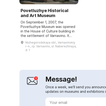
Povetluzhye Historical
and Art Museum
On September 1, 2007, the
Povetluzhye Museum was opened
in the House of Culture building in
the settlement of Varnavino. It
operates as an exhibition complex
Nizhegorodskaya obl., Varnavinskiy
featuring two permanent
r-n., rp. Varnavino, ul. Naberezhnaya,
exhibitions: "Navi...
d. 1
Message!
Once a week, we'll send you announc
updates on museums and exhibitions in