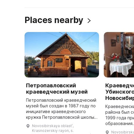
Places nearby
Петропавловский
Краеведч
краеведческий музей
Убинского
Новосиби
Петропавловский краеведческий
музей был создан в 1987 году по
Краеведческ
инициативе краеведческого
района был с
кружка Петропавловской школы
1999 года пр
Краснозерского района. На его
образования.
Novosibirskaya oblastʹ,
создание были подготовлены
старом здани
Krasnozerskiy rayon, s.
Novosibirskay