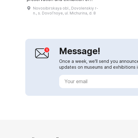
museum objects. It is under the
Novosibirskaya obl., Dovolenskiy r-
jurisdiction of Dovolensky District
n., s. Dovolʹnoye, ul. Michurina, d. 8
of No...
Message!
Once a week, we'll send you announc
updates on museums and exhibitions in