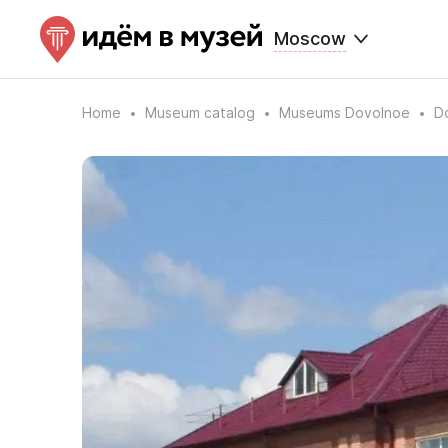
Moscow
Home
Museum catalog
Museums Dovolnoe
D