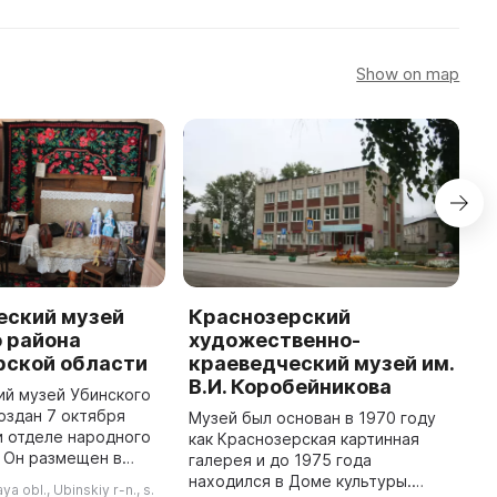
Show on map
еский музей
Краснозерский
Д
 района
художественно-
к
рской области
краеведческий музей им.
Д
В.И. Коробейникова
к
ий музей Убинского
п
оздан 7 октября
Музей был основан в 1970 году
ц
и отделе народного
как Краснозерская картинная
с
 Он размещен в
галерея и до 1975 года
э
и СПТУ,
находился в Доме культуры.
a obl., Ubinskiy r-n., s.