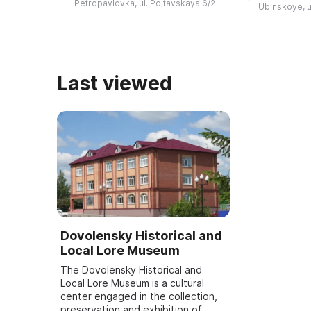
фотографии, документы и др ...
пристроенно
Petropavlovka, ul. Poltavskaya 6/2
Ubinskoye, u
школе 1958 г
уцелевшей ...
Last viewed
Dovolensky Historical and
Local Lore Museum
The Dovolensky Historical and
Local Lore Museum is a cultural
center engaged in the collection,
preservation and exhibition of