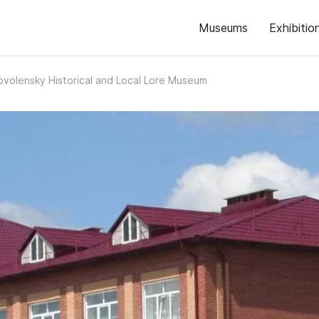
Museums
Exhibitio
ovolensky Historical and Local Lore Museum