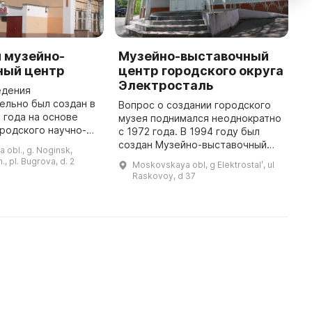
 музейно-
Музейно-выставочный
Н
ный центр
центр городского округа
в
Электросталь
у
едения
ельно был создан в
Вопрос о создании городского
Ф
 года на основе
музея поднимался неоднократно
в
родского научно-
с 1972 года. В 1994 году был
д
ого института
создан Музейно-выставочный
в
obl., g. Noginsk,
имени М.В.
центр, включающий в себя
п
., pl. Bugrova, d. 2
Moskovskaya obl, g Elektrostalʹ, ul
В 1930 году
выставочный зал, творческую
г
Raskovoy, d 37
Богородск был переимено ...
мастерскую, детские кружки и
мол ...