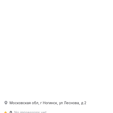
Московская обл, г Ногинск, ул Леснова, д 2
0
No impressions yet