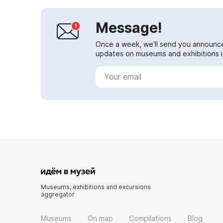
Message!
Once a week, we'll send you announc
updates on museums and exhibitions in
Museums, exhibitions and excursions
aggregator
Museums
On map
Compilations
Blog