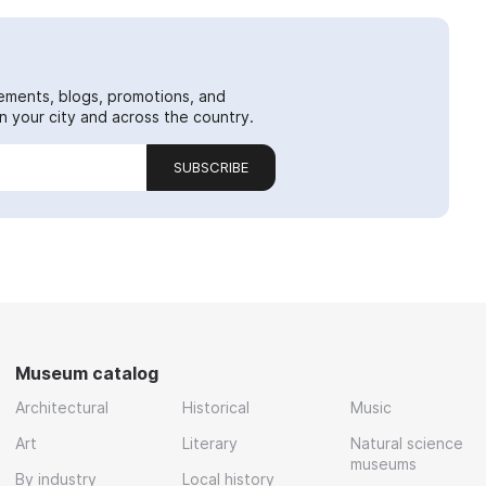
ements, blogs, promotions, and
 your city and across the country.
SUBSCRIBE
Museum catalog
Architectural
Historical
Music
Art
Literary
Natural science
museums
By industry
Local history