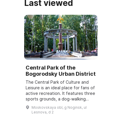
Last viewed
Central Park of the
Bogorodsky Urban District
The Central Park of Culture and
Leisure is an ideal place for fans of
active recreation. It features three
sports grounds, a dog-walking
area, more than 15 rides, a roller
Moskovskaya obl, g Noginsk, ul
rink, children's play comple...
Lesnova, d 2