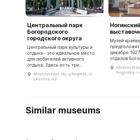
Центральный парк
Ногинский
Богородского
выставоч
городского округа
Музей краев
предположит
Центральный парк культуры и
декабре 1927
отдыха - это идеальное место
отделов Бого
для любителей активного
педагогическ
отдыха. Здесь есть три
Moskovskaya 
краеведения 
спортивные площадки, площадка
Noginskiy r-n
Moskovskaya obl, g Noginsk, ul
Ломоносова. 
для выгула собак, более 15
Lesnova, d 2
аттракционов, роллердром,
детские игров ...
Similar museums