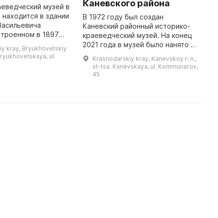
Каневского района
аеведческий музей в
В
находится в здании
б
В 1972 году был создан
Васильевича
Д
Каневский районный историко-
строенном в 1897
п
краеведческий музей. На конец
 изменяло свое
в
2021 года в музей было нанято 16
y kray, Bryukhovetskiy
есколько раз и с
ж
сотрудников, из которых 8
 Bryukhovetskaya, ul.
Krasnodarskiy kray, Kanevskoy r-n.,
ло присвоено стат
с
работают на постоянной основе,
st-tsa. Kanevskaya, ul. Kommunarov,
из них 7 имеют высшее образов
45
...