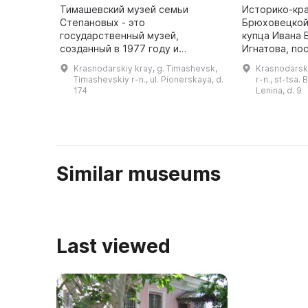
Тимашевский музей семьи
Историко-кр
Степановых - это
Брюховецкой 
государственный музей,
купца Ивана 
созданный в 1977 году и
Игнатова, по
отражающий историю простой
году. Здание
Krasnodarskiy kray, g. Timashevsk,
Krasnodarski
русской семьи и ее девяти
назначение н
Timashevskiy r-n., ul. Pionerskaya, d.
r-n., st-tsa.
сыновей, погибших в годы
1994 года бы
174
Lenina, d. 9
гражданской и Великой
...
Отечественно ...
Similar museums
Last viewed