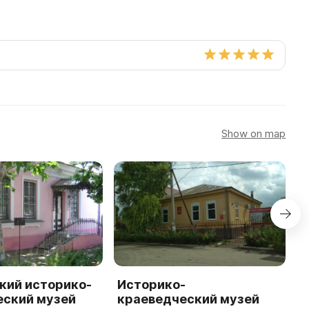
Show on map
кий историко-
Историко-
М
еский музей
краеведческий музей
с