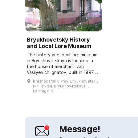
Bryukhovetsky History
and Local Lore Museum
The history and local lore museum
in Bryukhovetskaya is located in
the house of merchant Ivan
Vasilyevich Ignatov, built in 1897.
The building has served various
Krasnodarskiy kray, Bryukhovetskiy
purposes over time and in 1994
r-n., st-tsa. Bryukhovetskaya, ul.
was gra...
Lenina, d. 9
Message!