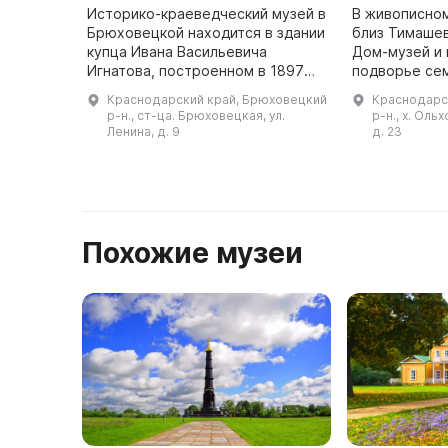
Историко-краеведческий музей в
В живописном
Брюховецкой находится в здании
близ Тимаше
купца Ивана Васильевича
Дом-музей и
Игнатова, построенном в 1897
подворье се
году. Здание изменяло свое
вошедшее в 
Краснодарский край, Брюховецкий
Краснодарс
назначение несколько раз и с
жемчужин Ку
р-н., ст-ца. Брюховецкая, ул.
р-н., х. Оль
1994 года было присвоено стат
статус «Объ
Ленина, д. 9
д. 23
...
Похожие музеи