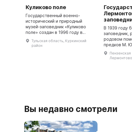
Куликово поле
Государс
Лермонто
Государственный военно-
заповедн
исторический и природный
музей-заповедник «Куликово
В 1939 году 
поле» создан в 1996 году в
заповедник, 
память об одном из величайших
родовом пом
Тульская область, Куркинский
сражений средневековья –
предков М. Ю
район
Куликовской битве. Победа на
материнской 
Пензенская о
Куликовом поле ...
располагаетс
Лермонтово, 
га. Коллекци
сост ...
Вы недавно смотрели