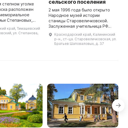
сельского поселения
 степном уголке
T
вска расположен
i
2 мая 1996 года было открыто
 мемориальное
t
Народное музей истории
мьи Степановых,
Va
станицы Старовеличковской.
список семи
T
Заслуженная учительница РФ
кий край, Тимашевский
бани и получившее
p
Анна Ильинична Логвиненко
ховский, ул. Степанова,
Краснодарский край, Калининский
ект традиционной
собирала краеведческий
р-н., ст-ца. Старовеличковская, ул.
народной куль ...
материал для музея в течение
Братьев Шаповаловых, д. 37
многих лет вмест ...