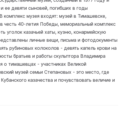
осударственный музей, созданный в 1977 году и
и ее девяти сыновей, погибших в годы
В комплекс музея входят: музей в Тимашевске,
 в честь 40-летия Победы, мемориальный комплекс
ть уголок казачьей хаты, кузню, конармейскую
представлены личные вещи, письма и фотодокументы
евять рубиновых колоколов - девять капель крови на
бюсты братьев и работы скульптора Владимира
я о тимашевцах - участниках Великой
вский музей семьи Степановых - это место, где
 Кубанского казачества и почувствовать величие и