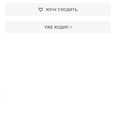
ХОЧУ СХОДИТЬ
УЖЕ ХОДИЛ
0
ryukhovetsky History
Stepanov Family Mem
nd Local Lore Museum
Homestead