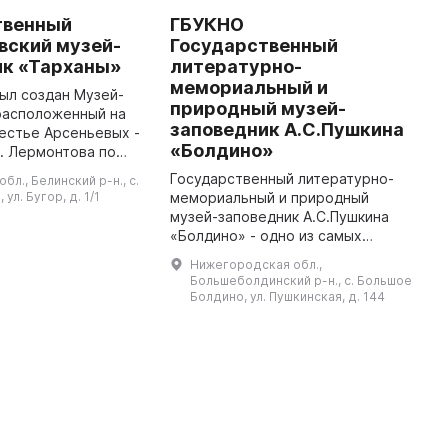
твенный
ГБУКНО
У
вский музей-
Государственный
М
ик «Тарханы»
литературно-
«
мемориальный и
р
был создан Музей-
природный музей-
В
расположенный на
заповедник А.С.Пушкина
г
естье Арсеньевых -
о
«Болдино»
. Лермонтова по
А
линии. Он
Государственный литературно-
бл., Белинский р-н., с.
я на площади 197
ул. Бугор, д. 1/1
мемориальный и природный
онный фонд музея
музей-заповедник А.С.Пушкина
«Болдино» - одно из самых
знаменитых пушкинских мест
Нижегородская обл.,
России. В старинном селе
Большеболдинский р-н., с. Большое
Большое Болдино
Болдино, ул. Пушкинская, д. 144
Нижегородской губернии н ...