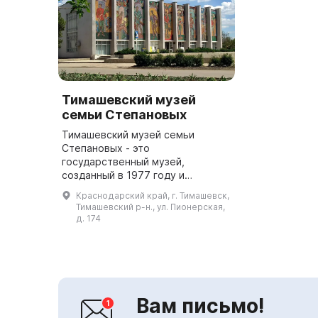
Тимашевский музей
семьи Степановых
Тимашевский музей семьи
Степановых - это
государственный музей,
созданный в 1977 году и
отражающий историю простой
Краснодарский край, г. Тимашевск,
русской семьи и ее девяти
Тимашевский р-н., ул. Пионерская,
сыновей, погибших в годы
д. 174
гражданской и Великой
Отечественно...
Вам письмо!