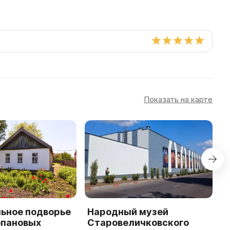
Показать на карте
ьное подворье
Народный музей
B
епановых
Старовеличковского
a