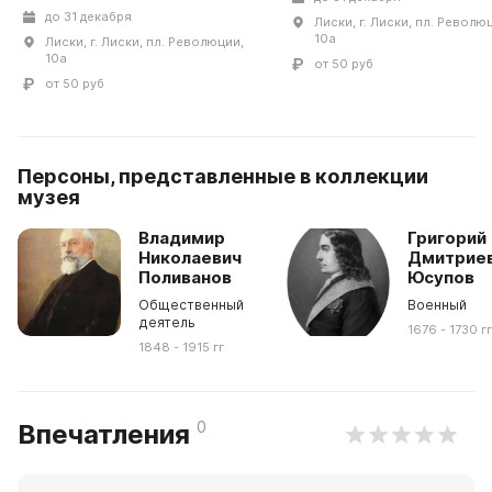
до 31 декабря
Лиски, г. Лиски, пл. Револю
10а
Лиски, г. Лиски, пл. Революции,
10а
от 50 руб
от 50 руб
Персоны, представленные в коллекции
музея
Владимир
Григорий
Николаевич
Дмитрие
Поливанов
Юсупов
Общественный
Военный
деятель
1676 - 1730 г
1848 - 1915 гг
0
Впечатления