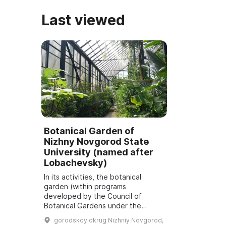
Last viewed
Botanical Garden of
Nizhny Novgorod State
University (named after
Lobachevsky)
In its activities, the botanical
garden (within programs
developed by the Council of
Botanical Gardens under the
Department of General Biology of
gorodskoy okrug Nizhniy Novgorod,
the Russian Academy of Sciences)