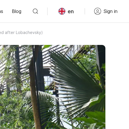
en
ns
Blog
Sign in
ed after Lobachevsky)