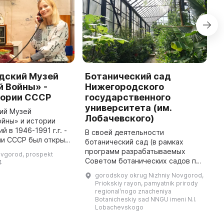
дский Музей
Ботанический сад
A
 Войны» -
Нижегородского
E
тории СССР
государственного
R
университета (им.
K
ий Музей
Лобачевского)
йны» и истории
T
й в 1946-1991 г.г. -
In
В своей деятельности
ии СССР был открыт
E
ботанический сад (в рамках
015 года. Работа по
"
программ разрабатываемых
ovgorod, prospekt
ов и изучению
o
Советом ботанических садов при
4
, страны и города в
a
Отделении общей биологии РАН)
gorodskoy okrug Nizhniy Novgorod,
занимается разработкой
Priokskiy rayon, pamyatnik prirody
теоретических основ и методов
regionalʹnogo znacheniya
интродукции р ...
Botanicheskiy sad NNGU imeni N.I.
Lobachevskogo