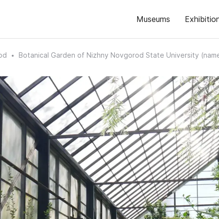
Museums
Exhibitio
od
Botanical Garden of Nizhny Novgorod State University (nam