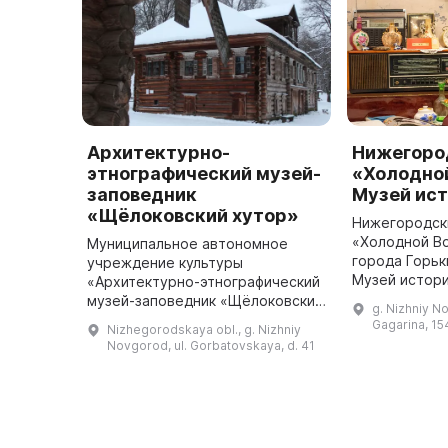
Архитектурно-
Нижегоро
этнографический музей-
«Холодной
заповедник
Музей ис
«Щёлоковский хутор»
Нижегородск
«Холодной Во
Муниципальное автономное
города Горьки
учреждение культуры
Музей истор
«Архитектурно-этнографический
23 февраля 2
музей-заповедник «Щёлоковский
g. Nizhniy N
сбору и фонд
хутор» состоит из памятников
Gagarina, 15
Nizhegorodskaya obl., g. Nizhniy
истории мира
деревянного зодчества,
Novgorod, ul. Gorbatovskaya, d. 41
...
отражающих русскую
архитектурно-строительну ...