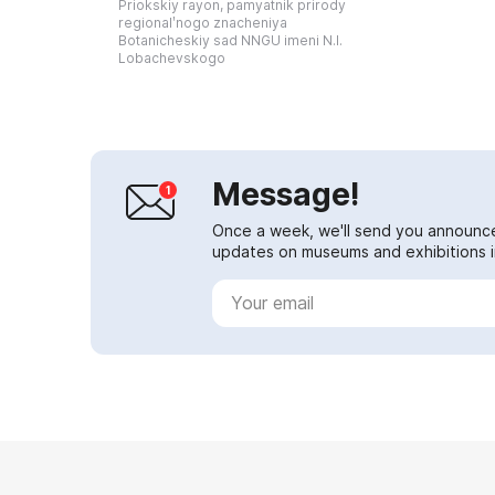
Priokskiy rayon, pamyatnik prirody
is engaged in develop...
regionalʹnogo znacheniya
Botanicheskiy sad NNGU imeni N.I.
Lobachevskogo
Message!
Once a week, we'll send you announc
updates on museums and exhibitions in