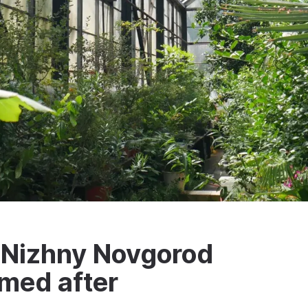
f Nizhny Novgorod
amed after