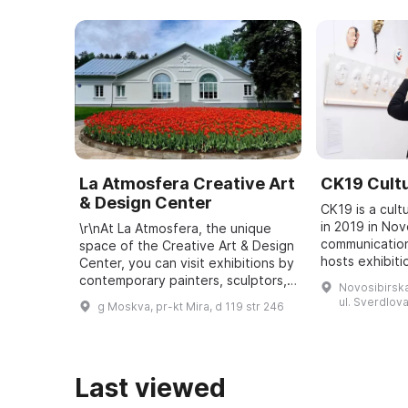
La Atmosfera Creative Art
CK19 Cultu
& Design Center
CK19 is a cult
in 2019 in Nov
\r\nAt La Atmosfera, the unique
communication
space of the Creative Art & Design
hosts exhibiti
Center, you can visit exhibitions by
music programs
contemporary painters, sculptors,
Novosibirska
curatorial proj
and photographers, and attend
ul. Sverdlova
g Moskva, pr-kt Mira, d 119 str 246
people ...
lectures on art, design, archite ...
Last viewed