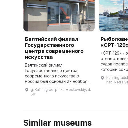
Балтийский филиал
Рыболовн
Государственного
«СРТ-129
центра современного
«СРТ-129» - э
искусства
отечественн
судов послев
Балтийский филиал
который сохр
Государственного центра
западном рег
современного искусства в
Kaliningradsk
были заложен
России был основан 27 ноября
nab. Petra Ve
годах в Герм
1997 года и является
g. Kaliningrad, pr-kt. Moskovskiy, d.
Советс
единственной организацией в
39
Калининградской области,
предоставляющей пространство
д ...
Similar museums