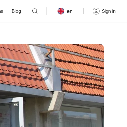
en
ns
Blog
Sign in