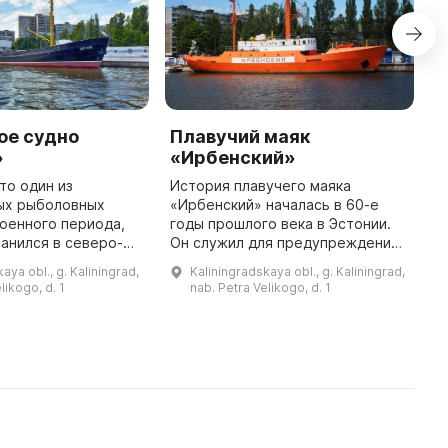
ое судно
Плавучий маяк
М
»
«Ирбенский»
с
К
то один из
История плавучего маяка
ых рыболовных
«Ирбенский» началась в 60-е
В
оенного периода,
годы прошлого века в Эстонии.
с
анился в северо-
Он служил для предупреждения
з
ионе России. Они
об опасности кораблей,
с
aya obl., g. Kaliningrad,
Kaliningradskaya obl., g. Kaliningrad,
ы в 1939-1944
ходивших по Балтике. Но со
м
likogo, d. 1
nab. Petra Velikogo, d. 1
ании и переданы
временем был заменен более
п
кому ...
продвинутыми ...
н