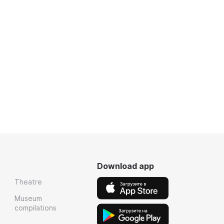
Download app
Theatre
Museum
compilations