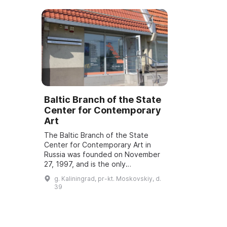
Baltic Branch of the State
Center for Contemporary
Art
The Baltic Branch of the State
Center for Contemporary Art in
Russia was founded on November
27, 1997, and is the only
organization in the Kaliningrad
g. Kaliningrad, pr-kt. Moskovskiy, d.
Oblast that provides space for
39
contemporary art. ...