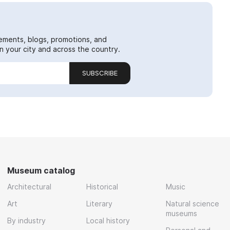
ements, blogs, promotions, and
 your city and across the country.
SUBSCRIBE
Museum catalog
Architectural
Historical
Music
Art
Literary
Natural science
museums
By industry
Local history