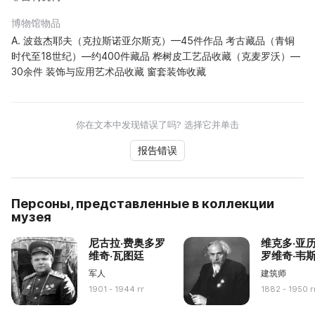
博物馆物品
A. 波兹杰耶夫（克拉斯诺亚尔斯克）—45件作品 考古藏品（青铜
时代至18世纪）—约400件藏品 桦树皮工艺品收藏（克麦罗沃）—
30余件 装饰与应用艺术品收藏 窗套装饰收藏
你在文本中发现错误了吗? 选择它并单击
报告错误
Персоны, представленные в коллекции
музея
尼古拉·费奥多罗
维克多·亚
维奇·瓦图廷
罗维奇·韦
军人
建筑师
1901 - 1944 гг
1882 - 1950 г