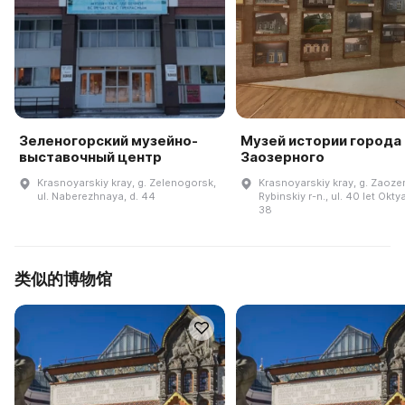
Зеленогорский музейно-
Музей истории города
выставочный центр
Заозерного
Krasnoyarskiy kray, g. Zelenogorsk,
Krasnoyarskiy kray, g. Zaoze
ul. Naberezhnaya, d. 44
Rybinskiy r-n., ul. 40 let Okty
38
类似的博物馆