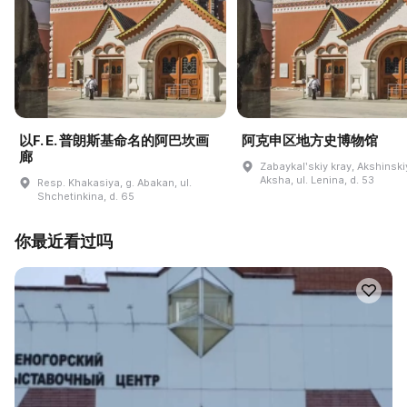
以F. E. 普朗斯基命名的阿巴坎画
阿克申区地方史博物馆
廊
Zabaykalʹskiy kray, Akshinskiy
Aksha, ul. Lenina, d. 53
Resp. Khakasiya, g. Abakan, ul.
Shchetinkina, d. 65
你最近看过吗