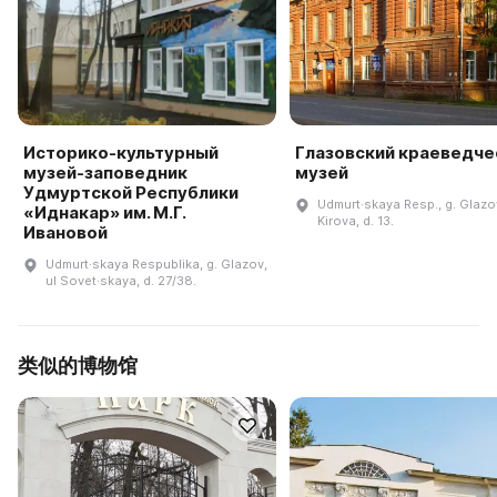
Историко-культурный
Глазовский краеведче
музей-заповедник
музей
Удмуртской Республики
Udmurt·skaya Resp., g. Glazov
«Иднакар» им. М.Г.
Kirova, d. 13.
Ивановой
Udmurt·skaya Respublika, g. Glazov,
ul Sovet·skaya, d. 27/38.
类似的博物馆