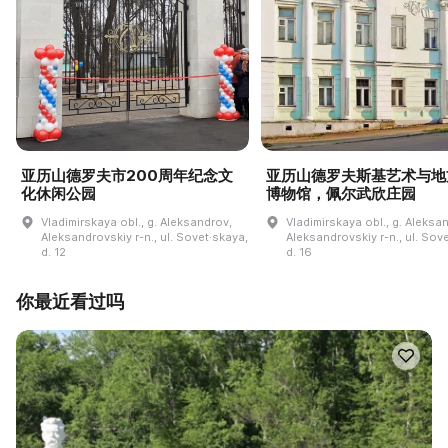
亚历山德罗夫市200周年纪念文
亚历山德罗夫斯基艺术与地
化休闲公园
博物馆，佩尔武欣庄园
Vladimirskaya obl., g. Aleksandrov,
Vladimirskaya obl., g. Aleksa
Aleksandrovskiy r-n., ul. Sovet·skaya,
Aleksandrovskiy r-n., ul. Sov
d. 12
d. 16
你最近看过吗