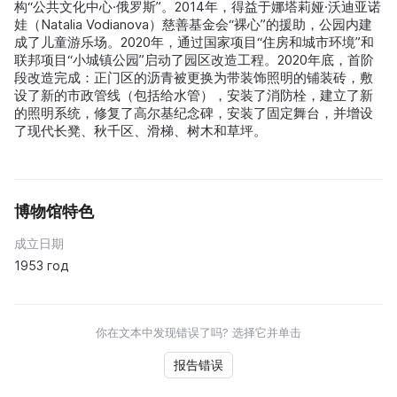
构“公共文化中心·俄罗斯”。2014年，得益于娜塔莉娅·沃迪亚诺
娃（Natalia Vodianova）慈善基金会“裸心”的援助，公园内建
成了儿童游乐场。2020年，通过国家项目“住房和城市环境”和
联邦项目“小城镇公园”启动了园区改造工程。2020年底，首阶
段改造完成：正门区的沥青被更换为带装饰照明的铺装砖，敷
设了新的市政管线（包括给水管），安装了消防栓，建立了新
的照明系统，修复了高尔基纪念碑，安装了固定舞台，并增设
了现代长凳、秋千区、滑梯、树木和草坪。
博物馆特色
成立日期
1953 год
你在文本中发现错误了吗? 选择它并单击
报告错误