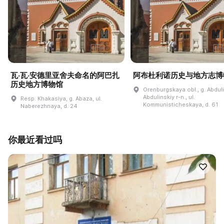
瓦·瓦·安德里亚舍夫命名的阿巴扎
阿布杜利诺历史与地方志博
历史地方博物馆
Orenburgskaya obl., g. Abdul
Abdulinskiy r-n., ul.
Resp. Khakasiya, g. Abaza, ul.
Kommunisticheskaya, d. 61
Naberezhnaya, d. 24
你最近看过吗