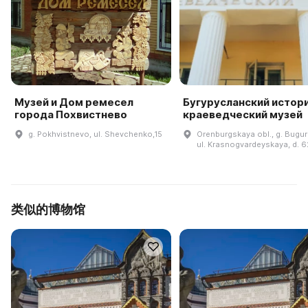
Музей и Дом ремесел
Бугурусланский истор
города Похвистнево
краеведческий музей
g. Pokhvistnevo, ul. Shevchenko,15
Orenburgskaya obl., g. Bugur
ul. Krasnogvardeyskaya, d. 6
类似的博物馆