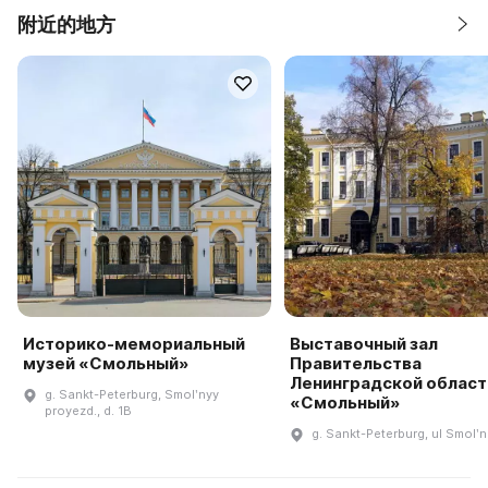
附近的地方
Историко-мемориальный
Выставочный зал
музей «Смольный»
Правительства
Ленинградской област
g. Sankt-Peterburg, Smolʹnyy
«Смольный»
proyezd., d. 1B
g. Sankt-Peterburg, ul Smolʹ