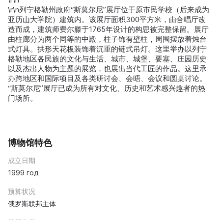
\r\n列宁格勒州政府“斯莫尔尼”展厅位于原市民学校（后来成为
亚历山大学院）建筑内。该展厅面积300平方米，由合唱厅改
造而成，建筑师费尔滕于1765年设计的构思被完整保留。展厅
由柱廊分为两个同等的中殿，柱子饰有壁柱，周围摆放着烛台
式灯具。拱形天花板装饰着沉重的链式吊灯。这里举办以列宁
格勒地区各民族的文化与生活、城市、城堡、要塞、庄园历史
以及杰出人物为主题的展览，也展出当代工匠的作品。这里承
办跨地区和国际项目及各类研讨会、会晤、会议和圆桌讨论。
“斯莫尔尼”展厅已成为所有对文化、历史和艺术感兴趣者的热
门场所。
博物馆特色
成立日期
1999 год
预算状况
俄罗斯联邦主体