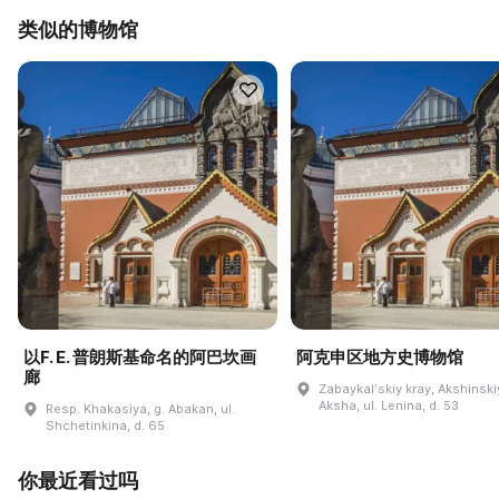
类似的博物馆
以F. E. 普朗斯基命名的阿巴坎画
阿克申区地方史博物馆
廊
Zabaykalʹskiy kray, Akshinskiy
Aksha, ul. Lenina, d. 53
Resp. Khakasiya, g. Abakan, ul.
Shchetinkina, d. 65
你最近看过吗