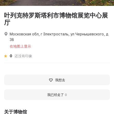
叶列克特罗斯塔利市博物馆展览中心展
厅
Московская обл, г Электросталь, ул Чернышевского, д
38
在地图上显示
0
还没有印象
我想去
我已经走了
0
关于博物馆