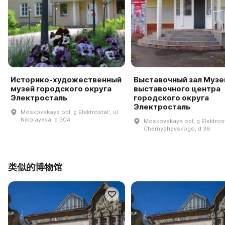
Историко-художественный
Выставочный зал Музе
музей городского округа
выставочного центра
Электросталь
городского округа
Электросталь
Moskovskaya obl, g Elektrostalʹ, ul
Nikolayeva, d 30A
Moskovskaya obl, g Elektrosta
Chernyshevskogo, d 38
类似的博物馆