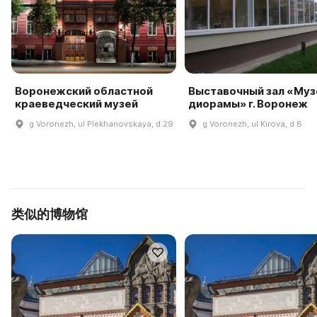
Воронежский областной
Выставочный зал «Муз
краеведческий музей
диорамы» г. Воронеж
g Voronezh, ul Plekhanovskaya, d 29
g Voronezh, ul Kirova, d 8
类似的博物馆