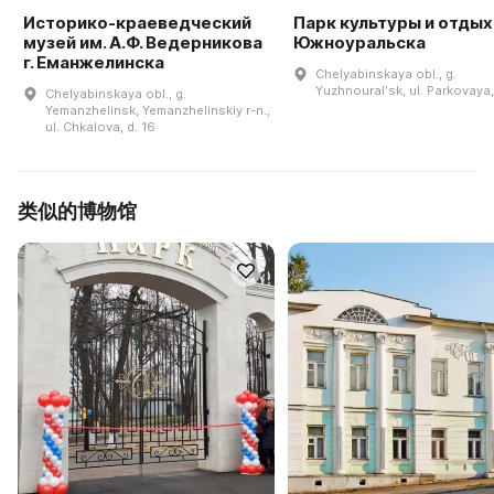
Историко-краеведческий
Парк культуры и отдыха
музей им. А.Ф. Ведерникова
Южноуральска
г. Еманжелинска
Chelyabinskaya obl., g.
Yuzhnouralʹsk, ul. Parkovaya,
Chelyabinskaya obl., g.
Yemanzhelinsk, Yemanzhelinskiy r-n.,
ul. Chkalova, d. 16
类似的博物馆