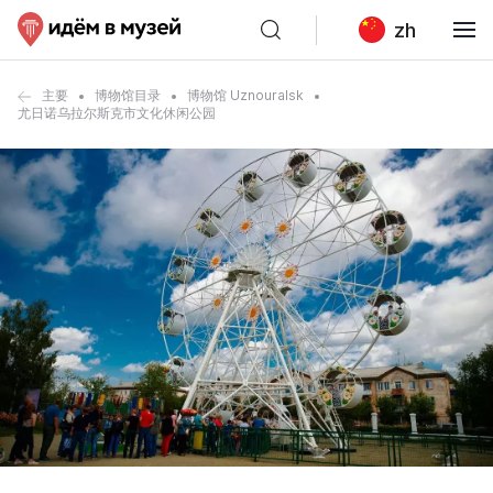
zh
主要
博物馆目录
博物馆 Uznouralsk
尤日诺乌拉尔斯克市文化休闲公园