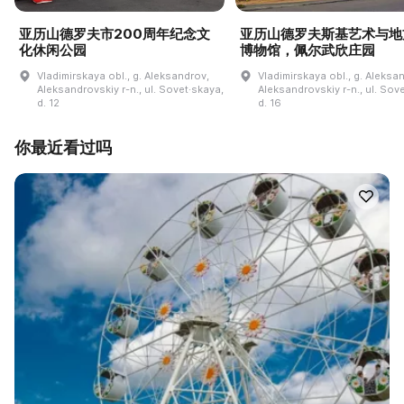
亚历山德罗夫市200周年纪念文
亚历山德罗夫斯基艺术与地
化休闲公园
博物馆，佩尔武欣庄园
Vladimirskaya obl., g. Aleksandrov,
Vladimirskaya obl., g. Aleksa
Aleksandrovskiy r-n., ul. Sovet·skaya,
Aleksandrovskiy r-n., ul. Sov
d. 12
d. 16
你最近看过吗