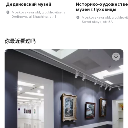
Дединовский музей
Историко-художеств
музей г.Луховицы
Moskovskaya obl, g Lukhovitsy, s
Dedinovo, ul Shashina, str 1
Moskovskaya obl, g Lukhovit
Sovet·skaya, str 8A
你最近看过吗