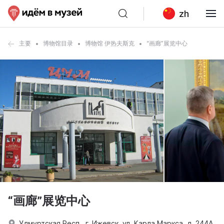
zh
主要
博物馆目录
博物馆 伊热夫斯克
“画廊”展览中心
“画廊”展览中心
Удмуртская Респ., г. Ижевск, ул. Карла Маркса, д. 244А.