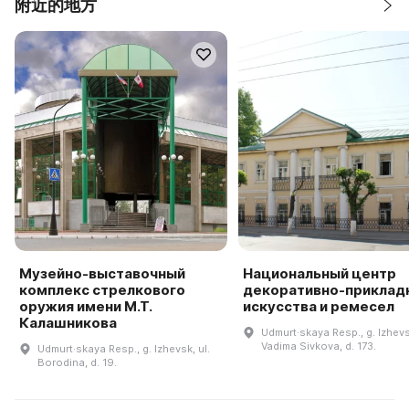
附近的地方
Музейно-выставочный
Национальный центр
комплекс стрелкового
декоративно-приклад
оружия имени М.Т.
искусства и ремесел
Калашникова
Udmurt·skaya Resp., g. Izhevsk
Vadima Sivkova, d. 173.
Udmurt·skaya Resp., g. Izhevsk, ul.
Borodina, d. 19.