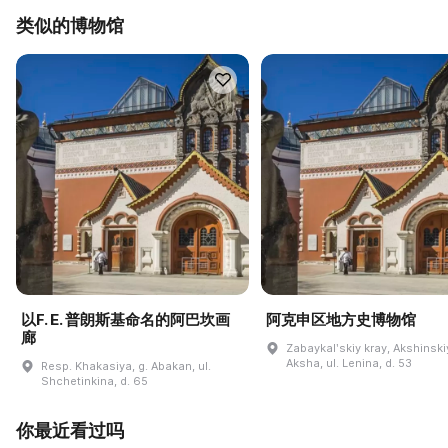
类似的博物馆
以F. E. 普朗斯基命名的阿巴坎画
阿克申区地方史博物馆
廊
Zabaykalʹskiy kray, Akshinskiy
Aksha, ul. Lenina, d. 53
Resp. Khakasiya, g. Abakan, ul.
Shchetinkina, d. 65
你最近看过吗