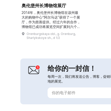
奥伦堡州长博物馆展厅
2014年，奥伦堡州长博物馆在该州最
大的购物中心“阿尔马达”获得了一个展
厅，作为慈善提供。经过六年的合作，
博物馆已成功将展览空间扩展到六个展
厅，使其成为一个实验性场所。多年来
Orenburgskaya obl., g. Orenburg,
这里举办了30余场各类展览，包括专
Sharlykskoye sh., d 1/2
题展、历史展、艺术展等。展厅首次展
出了大型展品，例如18—19世纪的真
品大炮。现在其中一个展厅陈列着考古
复原展“草原往事”，并设有面向视力障
碍参观者的实验室。博物馆提供广泛的
活动：导览、工作坊...
给你的一封信！
每周一次，我们将发送公告，博客，促销
地的展览。