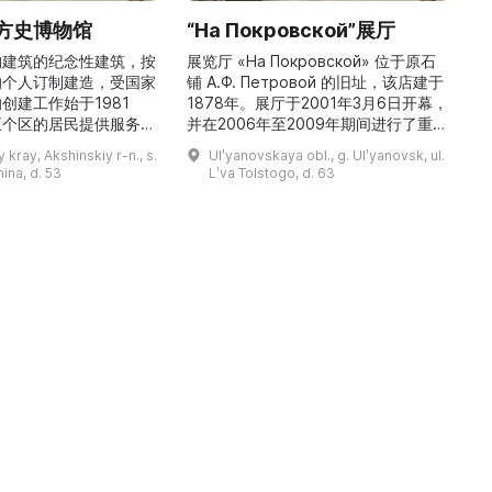
方史博物馆
“На Покровской”展厅
构建筑的纪念性建筑，按
展览厅 «На Покровской» 位于原石
的个人订制建造，受国家
铺 A.Ф. Петровой 的旧址，该店建于
1
创建工作始于1981
1878年。展厅于2001年3月6日开幕，
五个区的居民提供服务，
并在2006年至2009年期间进行了重建
三
罗斯各地区及国外的咨
和现代化改造。如今这里是一处100 平
 kray, Akshinskiy r-n., s.
Ulʹyanovskaya obl., g. Ulʹyanovsk, ul.
陈列吸引学生、教师、大
方米的宽敞场地，配备了现代展览设
筑
nina, d. 53
Lʹva Tolstogo, d. 63
体的关注。博物馆开展有
备、照明与报警系统。这里举办来自俄
志的工作，并举办区际会
罗斯及海外博物馆馆藏、私人收藏以及
（
最有价值的收藏包括：科
其他城市收藏的展览。«На
 的个人馆藏、匠人亚诺夫
Покровской» 展厅通过多种活动吸引
品、画家舍格洛夫 G.А.
了大批观众： ...