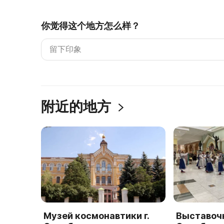
你觉得这个地方怎么样？
附近的地方
Музей космонавтики г.
Выставоч