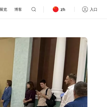
zh
展览
博客
入口