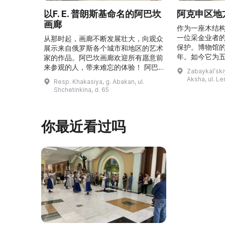
以F. E. 普朗斯基命名的阿巴坎
阿克申区地
画廊
作为一座木结
一位采金业者
从那时起，画廊不断发展壮大，向观众
保护。博物馆的
展示来自俄罗斯各个城市和地区的艺术
年。如今它为
家的作品。阿巴坎画廊欢迎所有愿意前
并接受来自俄
来参观的人，带来难忘的体验！ 阿巴
Zabaykalʹskiy
询。博物馆的
坎画廊的历史始于1976年，当时阿巴
Aksha, ul. Le
Resp. Khakasiya, g. Abakan, ul.
学生及其他群
坎市儿童美术学校的校长 Федор
Shchetinkina, d. 65
关生态与地方
Ефимович Пронских 决定在学校内
议和研讨会。
创建一座画廊。他写信给苏联美术学院
科索娃 V.Я.
通讯院士、俄罗斯苏维埃联邦社会主义
你最近看过吗
I.А. 的手工作
共和国人民艺术家 Б. Я. Ряузов，征
的素描与 ...
询如何更好地组织这项对学校而 ...