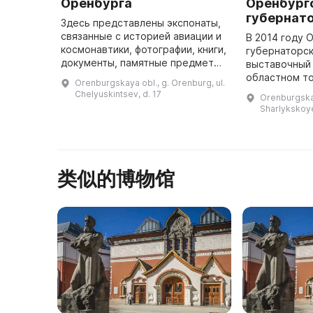
Оренбурга
Оренбург
губернато
Здесь представлены экспонаты,
связанные с историей авиации и
В 2014 году 
космонавтики, фотографии, книги,
губернаторск
документы, памятные предметы
выставочный 
и другие материалы. Здание
областном т
Orenburgskaya obl., g. Orenburg, ul.
музея построено в 1932 году и
«Армада» по
Chelyuskintsev, d. 17
Orenburgskay
некогда было училище ...
основе. За ш
Sharlykskoye
сотрудничес
р
类似的博物馆