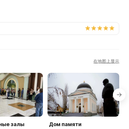
在地图上显示
ные залы
Дом памяти
Д