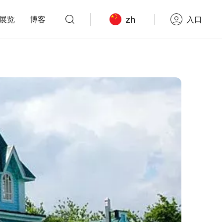
zh
展览
博客
入口