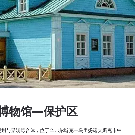
念博物馆—保护区
城市规划与景观综合体，位于辛比尔斯克—乌里扬诺夫斯克市中