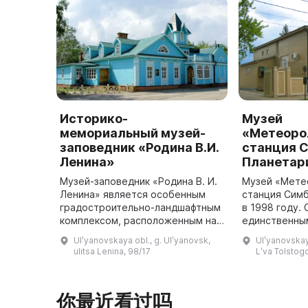
Историко-
Музей
мемориальный музей-
«Метеоро
заповедник «Родина В.И.
станция 
Ленина»
Планетар
Музей-заповедник «Родина В. И.
Музей «Мете
Ленина» является особенным
станция Симб
градостроительно-ландшафтным
в 1998 году.
комплексом, расположенным на
единственны
174 гектарах в центральной
рода в Росси
Ulʹyanovskaya obl., g. Ulʹyanovsk,
Ulʹyanovskaya
части города Симбирск-
единая колле
ulitsa Lenina, 98/17
Lʹva Tolstogo
Ульяновск. Здесь объединены
исторических
историч ...
...
你最近看过吗