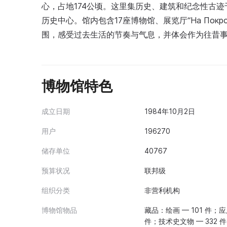
心，占地174公顷。这里集历史、建筑和纪念性古
历史中心。馆内包含17座博物馆、展览厅“На Пок
围，感受过去生活的节奏与气息，并体会作为往昔
博物馆特色
成立日期
1984年10月2日
用户
196270
储存单位
40767
预算状况
联邦级
组织分类
非营利机构
博物馆物品
藏品：绘画 — 101 件；应
件；技术史文物 — 332 