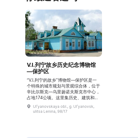
V.I.列宁故乡历史纪念博物馆
—保护区
“V.I.列宁的故乡”博物馆—保护区是一
个特殊的城市规划与景观综合体，位于
辛比尔斯克—乌里扬诺夫斯克市中心，
占地174公顷。这里集历史、建筑和纪
念性古迹于一体。该博物馆—保护区的
Ulʹyanovskaya obl., g. Ulʹyanovsk,
一大特点是它位于现代城市的历史中
ulitsa Lenina, 98/17
心。馆内包含17座博物馆、展览厅“На
Покровской”和儿童博物馆中心。参
观者可以在此沉浸于老城氛围，感受过
去生活的节奏与气息，并体会作为往昔