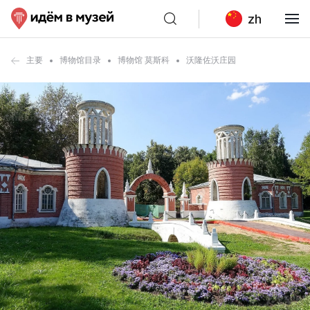
zh
主要
博物馆目录
博物馆 莫斯科
沃隆佐沃庄园