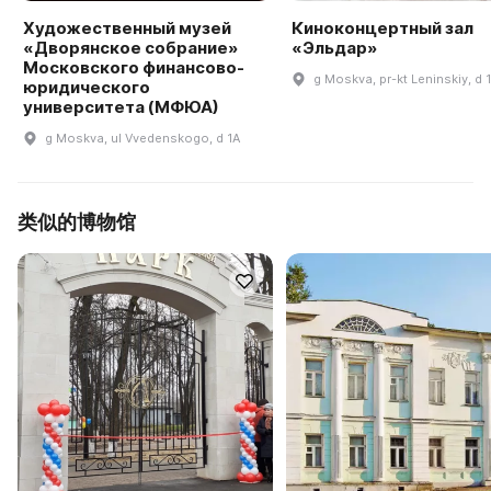
Художественный музей
Киноконцертный зал
«Дворянское собрание»
«Эльдар»
Московского финансово-
g Moskva, pr-kt Leninskiy, d 
юридического
университета (МФЮА)
g Moskva, ul Vvedenskogo, d 1A
类似的博物馆