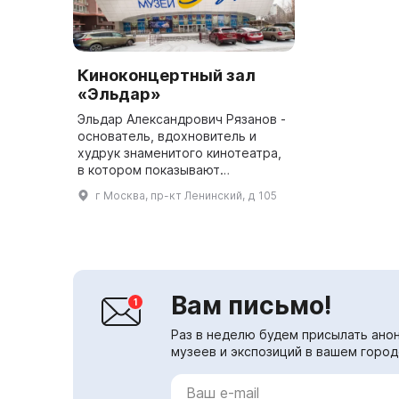
Киноконцертный зал
«Эльдар»
Эльдар Александрович Рязанов -
основатель, вдохновитель и
худрук знаменитого кинотеатра,
в котором показывают
высокохудожественные фильмы.
г Москва, пр-кт Ленинский, д 105
Программа состоит из разных
жанров: блокбастеры, авторские
ле...
Вам письмо!
Раз в неделю будем присылать анон
музеев и экспозиций в вашем город