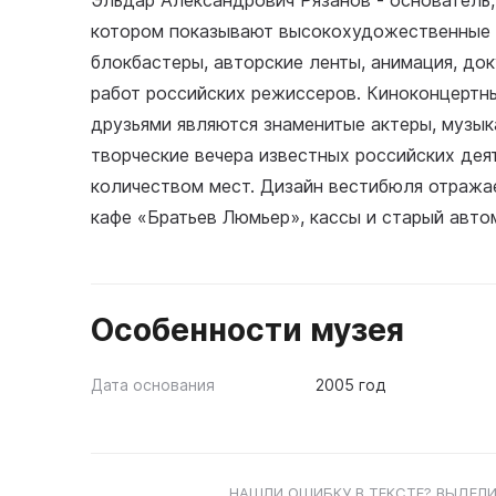
Эльдар Александрович Рязанов - основатель,
котором показывают высокохудожественные 
блокбастеры, авторские ленты, анимация, до
работ российских режиссеров. Киноконцертны
друзьями являются знаменитые актеры, музык
творческие вечера известных российских деят
количеством мест. Дизайн вестибюля отражае
кафе «Братьев Люмьер», кассы и старый автом
Особенности музея
Дата основания
2005 год
НАШЛИ ОШИБКУ В ТЕКСТЕ? ВЫДЕЛИ