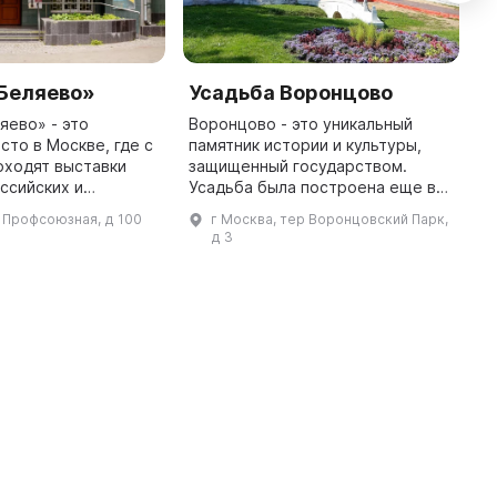
«Беляево»
Усадьба Воронцово
B
яево» - это
Воронцово - это уникальный
B
сто в Москве, где с
памятник истории и культуры,
v
оходят выставки
защищенный государством.
e
ссийских и
Усадьба была построена еще в
a
удожников. На ее
XVI веке и пережила множество
s
л Профсоюзная, д 100
г Москва, тер Воронцовский Парк,
вуют Учебный центр
исторических событий. На ее
C
д 3
емесел, центр
территории представлены
бывшие у ...