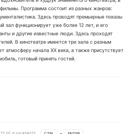
 вдохновитель и худрук знаменитого кинотеатра, в
фильмы. Программа состоит из разных жанров:
кументалистика. Здесь проводят премьерные показы
й зал функционирует уже более 12 лет, и его
анты и другие известные люди. Здесь проходят
елей. В кинотеатре имеется три зала с разным
т атмосферу начала XX века, а также присутствует
обиль, готовый принять гостей.
ТЕ ЕЁ И НАЖМИТЕ
CTRL
+
ENTER