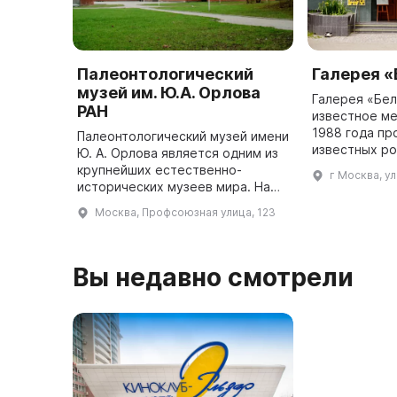
Палеонтологический
Галерея 
музей им. Ю.А. Орлова
Галерея «Бел
РАН
известное ме
1988 года пр
Палеонтологический музей имени
известных ро
Ю. А. Орлова является одним из
зарубежных х
крупнейших естественно-
г Москва, у
базе сущест
исторических музеев мира. На
прикладных р
площади около 5 тысяч кв. м.
Москва, Профсоюзная улица, 123
эстетиче ...
расположены монументальные и
графические произведения худ ...
Вы недавно смотрели