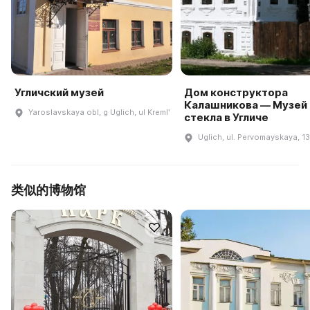
Угличский музей
Дом конструктора
Калашникова — Музей
Yaroslavskaya obl, g Uglich, ul Kremlʹ
стекла в Угличе
Uglich, ul. Pervomayskaya, 1
类似的博物馆