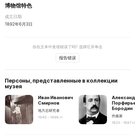
博物馆特色
成立日期
1892年6月3日
你在文本中发现错误了吗? 选择它并单击
报告错误
Персоны, представленные в коллекции
музея
Иван Иванович
Алексан
Смирнов
Порфирь
Бородин
地方志研究者
作曲家
1940 - 1998 гг
1833 - 1887 г