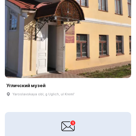
Угличский музей
Yaroslavskaya obl, g Uglich, ul Kremlʹ