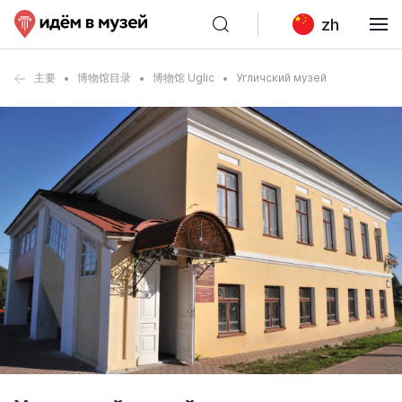
zh
主要
博物馆目录
博物馆 Uglic
Угличский музей