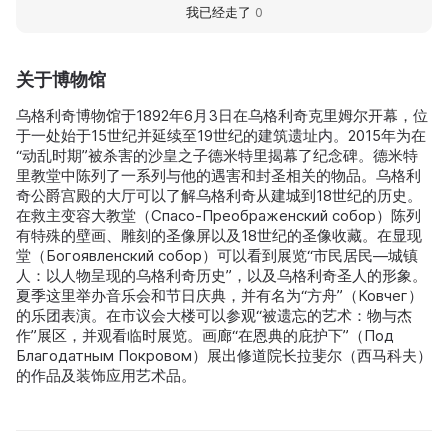
我已经走了
0
关于博物馆
乌格利奇博物馆于1892年6月3日在乌格利奇克里姆尔开幕，位
于一处始于15世纪并延续至19世纪的建筑遗址内。2015年为在
“动乱时期”被杀害的沙皇之子德米特里揭幕了纪念碑。德米特
里教堂中陈列了一系列与他的遇害和封圣相关的物品。乌格利
奇公爵宫殿的大厅可以了解乌格利奇从建城到18世纪的历史。
在救主变容大教堂（Спасо‑Преображенский собор）陈列
有特殊的壁画、雕刻的圣像屏以及18世纪的圣像收藏。在显现
堂（Богоявленский собор）可以看到展览“市民居民—城镇
人：以人物呈现的乌格利奇历史”，以及乌格利奇圣人的形象。
夏季这里举办音乐会和节日庆典，并有名为“方舟”（Ковчег）
的乐团表演。在市议会大楼可以参观“被遗忘的艺术：物与杰
作”展区，并观看临时展览。画廊“在恩典的庇护下”（Под
Благодатным Покровом）展出修道院长拉斐尔（西马科夫）
的作品及装饰应用艺术品。