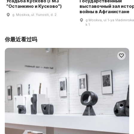
Усадьба Кусково (ГМЗ
Государственный
"Останкино и Кусково")
выставочный зал исто
войны в Афганистане
g. Moskva, ul. Yunosti, d. 2
g Moskva, ul 1-ya Vladimirska
k 1
你最近看过吗