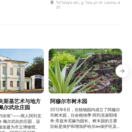
Tulʹskaya obl., g. Tula, pr-kt. Lenina, d.
ова. Здесь
построено в конце XVIII века и
М
25
представлена ...
принадлежало немецкому
г
аптекарю Константин ...
夫斯基艺术与地方
阿穆尔市树木园
佩尔武欣庄园
2012年6月，在植物园内成立了阿穆尔
市树木园，任命根纳季·阿列克谢耶维
的珍珠”——商人阿列克
奇·库兹米尼赫为园长。树木园的主要
世
奇·佩尔武欣的庄园，该
目标是保护和增加萨哈尔ян保护区及
年被改建为市立博物馆。
红豆杉林的植被，并创建远东地区稀有