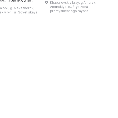
纪末、20世纪及21世纪
Khabarovskiy kray, g Amursk,
和药用植物及露地栽培植物的种植区。
艺美术大师的作品，有助
Amurskiy r-n., 2-ya zona
a obl., g. Aleksandrov,
树木园尤其以其收集的列入红色名录的
1
德罗夫地区的艺术创作。
promyshlennogo rayona
kiy r-n., ul. Sovet·skaya,
远东植物而自豪（尖叶红豆杉、
建
时展览与常设展览，同时
Microbiota属、萨金特杜松、馨香卫
1
剧化的导览，以及面向成
矛、施里彭巴赫杜鹃）。树木园的设立
后
作坊。还可为亚历山德罗
旨在保护远东珍贵和受保护的植物，开
中小学机构预约外出博物
展科学研究，进行审美 ...