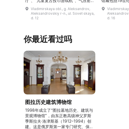
厅”、“儿童复古投币游戏机”、气压射
馆藏包括19世
击场、“儿童之城”游乐区、户外健身器
初艺术家与工
Vladimirskaya obl., g. Aleksandrov,
Vladimirskay
材“Воркаут”、免费儿童游乐设施、游
于了解亚历山
Aleksandrovskiy r-n., ul. Sovet·skaya,
Aleksandrovs
乐项目“Веломобиль”、充气蹦床“吉
博物馆举办临
d. 12
d. 16
普”。2019年，作为“城市环境塑造”项
提供传统与戏
目的一部分，公园进行了部分整治：新
人和儿童的工
舞台建成，新的观景平台和中央林荫大
夫区的学前和
你最近看过吗
道得到完善，并安装了视 ...
馆课程。 ...
图拉历史建筑博物馆
1998年成立了“图拉墓地历史、建筑与
景观博物馆”，由东正教高级神父罗斯
季斯拉夫·洛津斯基（1912–1994）创
建。这是俄罗斯第一家专门研究、保护