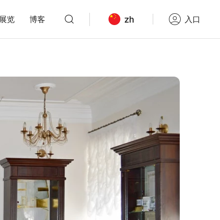
zh
展览
博客
入口