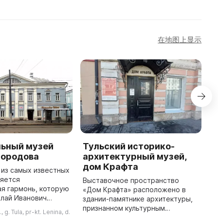
在地图上显示
ьный музей
Тульский историко-
Т
бородова
архитектурный музей,
и
дом Крафта
к
 из самых известных
ляется
Выставочное пространство
В
я гармонь, которую
«Дом Крафта» расположено в
2
олай Иванович
здании-памятнике архитектуры,
к
 В его честь был
признанном культурным
с
, g. Tula, pr-kt. Lenina, d.
риальный музей Н.
наследием региона. Оно
п