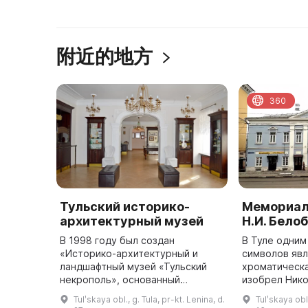
附近的地方
360
Тульский историко-
Мемориал
архитектурный музей
Н.И. Бело
В 1998 году был создан
В Туле одним
«Историко-архитектурный и
символов яв
ландшафтный музей «Тульский
хроматическа
некрополь», основанный
изобрел Ник
протоиереем Ростиславом
Белобородов.
Tulʹskaya obl., g. Tula, pr-kt. Lenina, d.
Tulʹskaya obl.
Лозинским (1912–1994). Это был
открыт Мемо