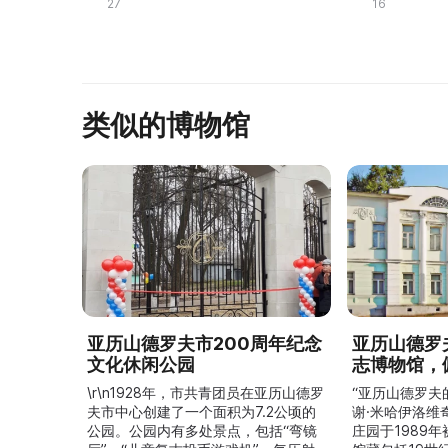
27
16
первый в России музей,
И. Белобород
посвященный изучению, ...
类似的博物馆
亚历山德罗夫市200周年纪念
亚历山德罗
文化休闲公园
志博物馆，
\r\n1928年，市共青团员在亚历山德罗
“亚历山德罗夫
夫市中心创建了一个面积为7.2公顷的
谢·米哈伊洛维
公园。公园内有多处景点，包括“弯镜
庄园于1989