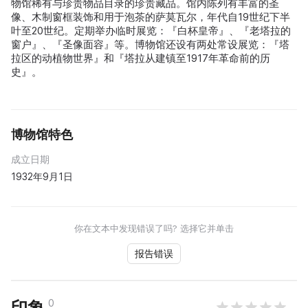
物馆稀有与珍贵物品目录的珍贵藏品。馆内陈列有丰富的圣
像、木制窗框装饰和用于泡茶的萨莫瓦尔，年代自19世纪下半
叶至20世纪。定期举办临时展览：『白杯皇帝』、『老塔拉的
窗户』、『圣像面容』等。博物馆还设有两处常设展览：『塔
拉区的动植物世界』和『塔拉从建镇至1917年革命前的历
史』。
博物馆特色
成立日期
1932年9月1日
你在文本中发现错误了吗? 选择它并单击
报告错误
0
印象