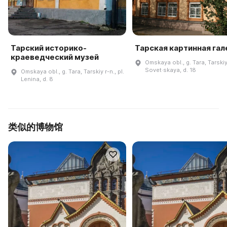
Тарский историко-
Тарская картинная га
краеведческий музей
Omskaya obl., g. Tara, Tarskiy 
Sovet·skaya, d. 18
Omskaya obl., g. Tara, Tarskiy r-n., pl.
Lenina, d. 8
类似的博物馆