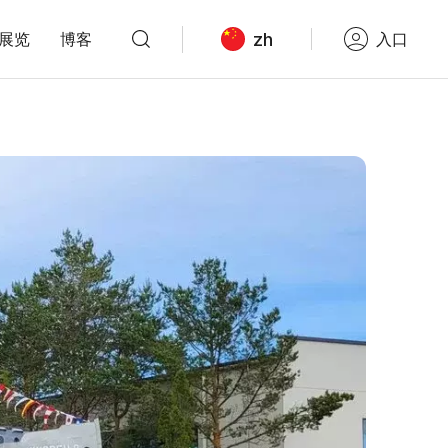
zh
展览
博客
入口