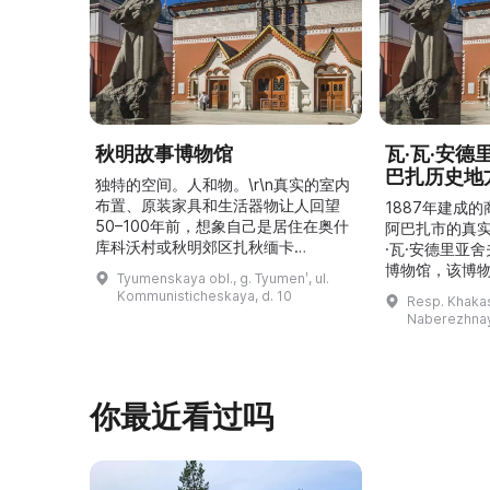
秋明故事博物馆
瓦·瓦·安
巴扎历史地
独特的空间。人和物。\r\n真实的室内
布置、原装家具和生活器物让人回望
1887年建成
50–100年前，想象自己是居住在奥什
阿巴扎市的真
库科沃村或秋明郊区扎秋缅卡
·瓦·安德里亚
（Затюменка）的一座小木屋的居
博物馆，该博物
Tyumenskaya obl., g. Tyumenʹ, ul.
民。\r\n\r\n博物馆的展览再现了我曾
卡斯共和国最佳
Kommunisticheskaya, d. 10
Resp. Khakasi
祖母安娜·科尔尼洛夫娜·奥什库科娃
的陈列以城市
Naberezhnay
（Анна Корниловна Ошкукова）一
–3世纪的历史
家的日常生活场景——她是一位“世代
具、青铜与银
为农”的农妇，其祖先在16世纪末是最
坚固的砖墙环
早从北德维纳（Северна ...
马厩。基普里
你最近看过吗