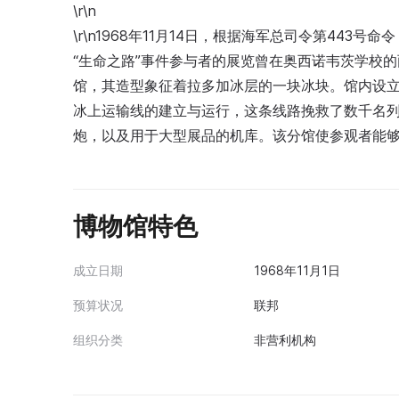
\r\n
\r\n1968年11月14日，根据海军总司令第44
“生命之路”事件参与者的展览曾在奥西诺韦茨学校的
馆，其造型象征着拉多加冰层的一块冰块。馆内设
冰上运输线的建立与运行，这条线路挽救了数千名
炮，以及用于大型展品的机库。该分馆使参观者能
博物馆特色
成立日期
1968年11月1日
预算状况
联邦
组织分类
非营利机构