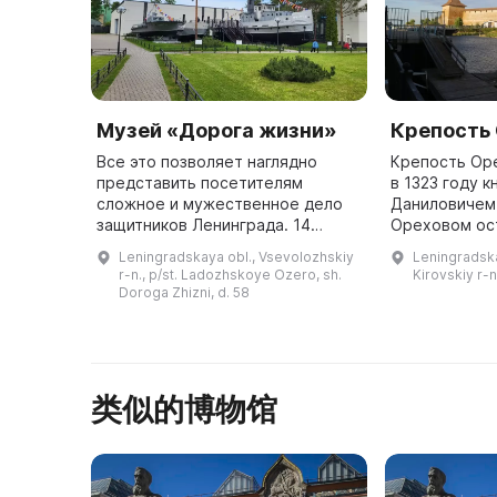
Музей «Дорога жизни»
Крепость
Все это позволяет наглядно
Крепость Ор
представить посетителям
в 1323 году 
сложное и мужественное дело
Даниловичем
защитников Ленинграда. 14
Ореховом ос
ноября 1968 года по приказу
Невы. Она за
Leningradskaya obl., Vsevolozhskiy
Leningradskay
Главнокомандующего Военно-
Ладожское оз
r-n., p/st. Ladozhskoye Ozero, sh.
Kirovskiy r-
Морским Флотом № 443 был
была оградит
Doroga Zhizni, d. 58
создан филиал ...
类似的博物馆