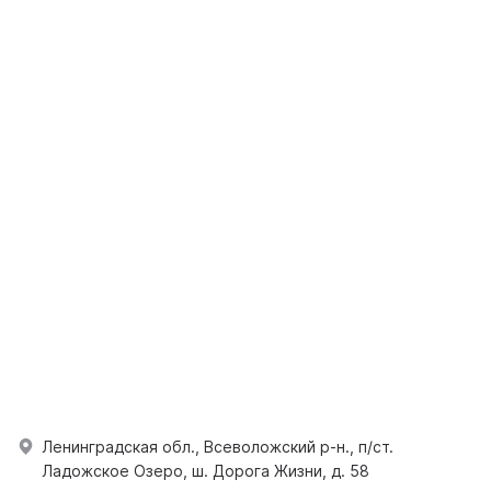
Ленинградская обл., Всеволожский р-н., п/ст.
Ладожское Озеро, ш. Дорога Жизни, д. 58