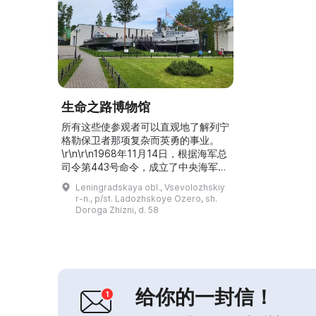
生命之路博物馆
所有这些使参观者可以直观地了解列宁
格勒保卫者那项复杂而英勇的事业。
\r\n\r\n1968年11月14日，根据海军总
司令第443号命令，成立了中央海军博
物馆“生命之路”分馆。在此之前，有关
Leningradskaya obl., Vsevolozhskiy
“生命之路”事件参与者的展览曾在奥西
r-n., p/st. Ladozhskoye Ozero, sh.
诺韦茨学校的两个展厅展出。2016
Doroga Zhizni, d. 58
年，为纪念海军日建成了博物馆新馆，
其造型象征着拉多加冰层的一块冰块。
馆内设立了主要的博物馆陈列，补充了
露天大型展品。展览讲述了冰上运输线
的建立...
给你的一封信！