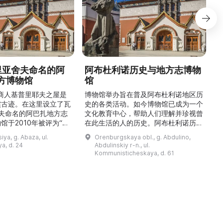
德里亚舍夫命名的阿
阿布杜利诺历史与地方志博物
方博物馆
馆
1
的商人基普里耶夫之屋是
博物馆举办旨在普及阿布杜利诺地区历
实古迹。在这里设立了瓦
史的各类活动。如今博物馆已成为一个
舍夫命名的阿巴扎地方志
文化教育中心，帮助人们理解并珍视曾
馆于2010年被评为“哈
在此生活的人的历史。阿布杜利诺历史
市级博物馆”。博物馆
与地方志博物馆于1966年在当地知名
ya, g. Abaza, ul.
Orenburgskaya obl., g. Abdulino,
及哈卡斯地区自公元前4
人士的倡议下创建。最初位于共产党街
a, d. 24
Abdulinskiy r-n., ul.
为主题，展出有箭头、刀
274号商人沃罗比约夫住宅附属建筑
Kommunisticheskaya, d. 61
质胸针、石磨等。庄园被
内。现址为共产党街61号。馆内常设
绕，院内有宽敞的谷仓和
展览包括“农民小屋”、“阿布杜利诺的
耶夫之屋是了解阿巴扎历
商人”、“战斗荣耀厅”和“阿布杜利诺：
史并度过难忘时光的绝佳场所。 ...
20世纪”。博物馆定期举办旨在推广阿
布杜利诺地区历史 ...