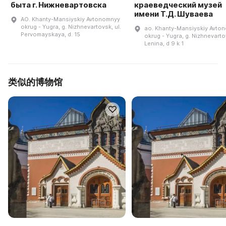
быта г. Нижневартовска
краеведческий музей
имени Т.Д. Шуваева
AO. Khanty-Mansiyskiy Avtonomnyy
okrug - Yugra, g. Nizhnevartovsk, ul.
ao. Khanty-Mansiyskiy Avto
Pervomayskaya, d. 15
okrug - Yugra, g. Nizhnevartov
Lenina, d 9 k 1
类似的博物馆