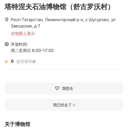
塔特涅夫石油博物馆（舒古罗沃村）
Респ Татарстан, Лениногорский р-н, с Шугурово, ул
Заводская, д 7
在地图上显示
开放时间:
周二至周日 8:00–17:00
0
还没有印象
我想去
我已经走了
0
关于博物馆