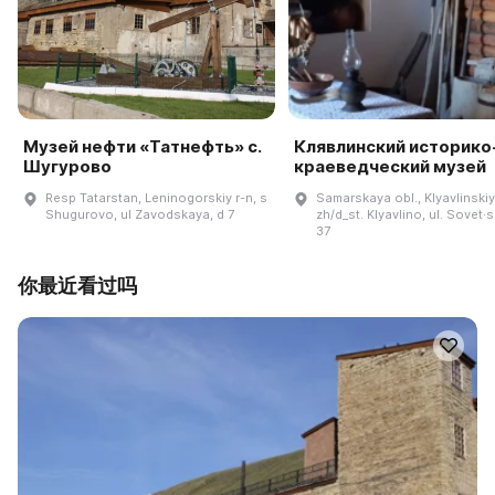
Музей нефти «Татнефть» с.
Клявлинский историко
Шугурово
краеведческий музей
Resp Tatarstan, Leninogorskiy r-n, s
Samarskaya obl., Klyavlinskiy 
Shugurovo, ul Zavodskaya, d 7
zh/d_st. Klyavlino, ul. Sovet·s
37
你最近看过吗