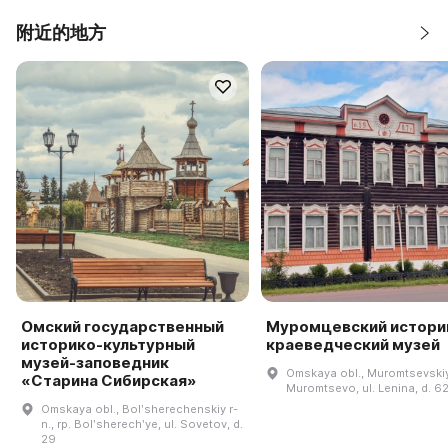
附近的地方
Омский государственный
Муромцевский истори
историко-культурный
краеведческий музей
музей-заповедник
Omskaya obl., Muromtsevskiy 
«Старина Сибирская»
Muromtsevo, ul. Lenina, d. 6
Omskaya obl., Bolʹsherechenskiy r-
n., rp. Bolʹsherechʹye, ul. Sovetov, d.
29