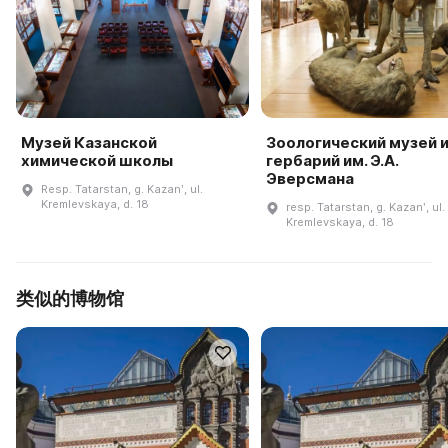
Музей Казанской
Зоологический музей 
химической школы
гербарий им. Э.А.
Эверсмана
Resp. Tatarstan, g. Kazanʹ, ul.
Kremlevskaya, d. 18
resp. Tatarstan, g. Kazanʹ, ul.
Kremlevskaya, d. 18
类似的博物馆