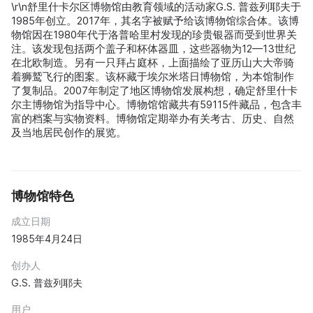
\r\n舒里什卡尔区博物馆由教育领域的活动家G.S. 普兹列耶夫于
1985年创立。2017年，其名字被赋予给该博物馆综合体。该博
物馆因在1980年代于洛普哈里村发现的珍贵银器而受到世界关
注。该发现包括两个盖子和杯体器皿，这些器物为12—13世纪
在北欧制造。另有一只拜占庭杯，上面描绘了亚历山大大帝骑
着狮鹫飞行的图案。该杯藏于埃尔米塔日博物馆，为本馆制作
了复制品。2007年制定了地区博物馆发展构想，确定舒里什卡
尔主博物馆为指导中心。博物馆馆藏共有59115件藏品，包含丰
富的档案与实物资料。博物馆定期举办有关考古、历史、自然
及当地居民创作的展览。
博物馆特色
成立日期
1985年4月24日
创办人
G.S. 普兹列耶夫
用户