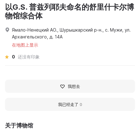
以G.S. 普兹列耶夫命名的舒里什卡尔博
物馆综合体
Ямало-Ненецкий АО., Шурышкарский р-н., с. Мужи, ул.
Архангельского, д. 14А
在地图上显示
0
还没有印象
我想去
我已经走了
0
关于博物馆