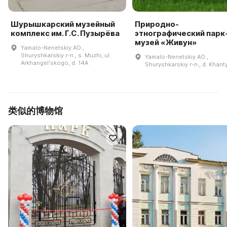
Шурышкарский музейный
Природно-
комплекс им. Г.С. Пузырёва
этнографический парк
музей «Живун»
Yamalo-Nenetskiy AO.,
Shuryshkarskiy r-n., s. Muzhi, ul.
Yamalo-Nenetskiy AO.,
Arkhangelʹskogo, d. 14A
Shuryshkarskiy r-n., d. Khan
类似的博物馆