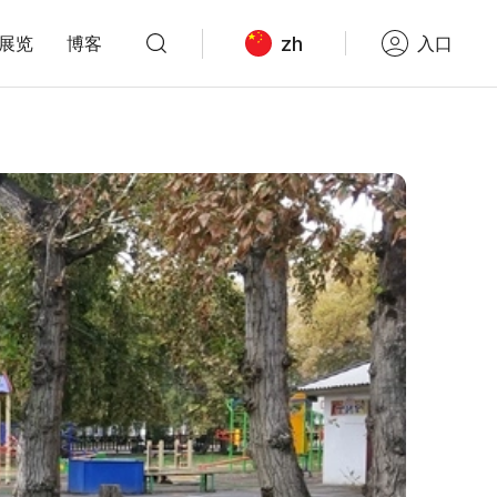
zh
展览
博客
入口