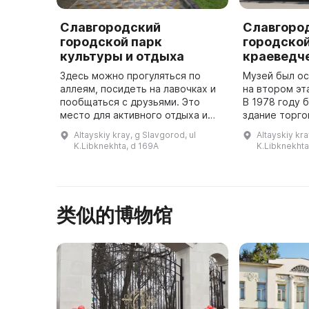
Славгородский
Славгоро
городской парк
городско
культуры и отдыха
краеведч
Здесь можно прогуляться по
Музей был ос
аллеям, посидеть на лавочках и
на втором эт
пообщаться с друзьями. Это
В 1978 году 
место для активного отдыха и
здание торго
развлечений. Городской парк
Селютина. И
Altayskiy kray, g Slavgorod, ul
Altayskiy kra
культуры и отдыха предлагает
открытия муз
K.Libknekhta, d 169A
K.Libknekhta
горожанам множество
ГК КПСС Вла
возможнос ...
Лоба ...
类似的博物馆