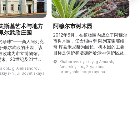
夫斯基艺术与地方
阿穆尔市树木园
佩尔武欣庄园
2012年6月，在植物园内成立了阿穆尔
市树木园，任命根纳季·阿列克谢耶维
的珍珠”——商人阿列克
奇·库兹米尼赫为园长。树木园的主要
世
奇·佩尔武欣的庄园，该
目标是保护和增加萨哈尔ян保护区及
年被改建为市立博物馆。
红豆杉林的植被，并创建远东地区稀有
纪末、20世纪及21世纪
Khabarovskiy kray, g Amursk,
和药用植物及露地栽培植物的种植区。
艺美术大师的作品，有助
Amurskiy r-n., 2-ya zona
a obl., g. Aleksandrov,
树木园尤其以其收集的列入红色名录的
1
德罗夫地区的艺术创作。
promyshlennogo rayona
kiy r-n., ul. Sovet·skaya,
远东植物而自豪（尖叶红豆杉、
建
时展览与常设展览，同时
Microbiota属、萨金特杜松、馨香卫
1
剧化的导览，以及面向成
矛、施里彭巴赫杜鹃）。树木园的设立
后
作坊。还可为亚历山德罗
旨在保护远东珍贵和受保护的植物，开
中小学机构预约外出博物
展科学研究，进行审美 ...