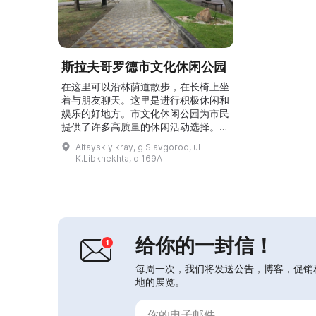
斯拉夫哥罗德市文化休闲公园
在这里可以沿林荫道散步，在长椅上坐
着与朋友聊天。这里是进行积极休闲和
娱乐的好地方。市文化休闲公园为市民
提供了许多高质量的休闲活动选择。在
这里可以欣赏自然风光，观赏喷泉，玩
Altayskiy kray, g Slavgorod, ul
各种游乐项目和游艺设施。公园内举办
K.Libknekhta, d 169A
节庆活动和音乐会。这里是想放松并享
受美好时光的人的理想之地。\r\n\r\n
市文化休闲公园位于市中心，占地4.7
公顷。园内有为在伟大的卫国战争中牺
牲的斯拉夫哥罗德战士所建的荣誉纪念
碑。此外，这里还...
给你的一封信！
每周一次，我们将发送公告，博客，促销
地的展览。