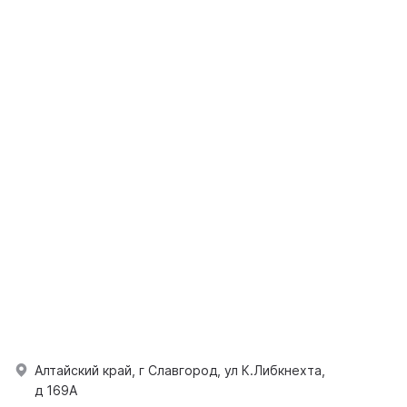
Алтайский край, г Славгород, ул К.Либкнехта,
д 169А