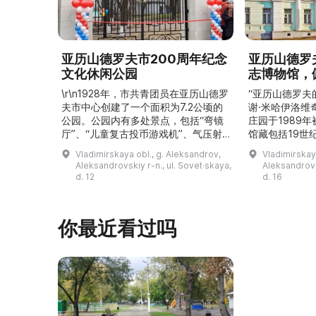
亚历山德罗夫市200周年纪念
亚历山德罗
文化休闲公园
志博物馆，
\r\n1928年，市共青团员在亚历山德罗
“亚历山德罗夫
夫市中心创建了一个面积为7.2公顷的
谢·米哈伊洛维
公园。公园内有多处景点，包括“弯镜
庄园于1989
厅”、“儿童复古投币游戏机”、气压射
馆藏包括19世
击场、“儿童之城”游乐区、户外健身器
初艺术家与工
Vladimirskaya obl., g. Aleksandrov,
Vladimirskay
材“Воркаут”、免费儿童游乐设施、游
于了解亚历山
Aleksandrovskiy r-n., ul. Sovet·skaya,
Aleksandrovs
乐项目“Веломобиль”、充气蹦床“吉
博物馆举办临
d. 12
d. 16
普”。2019年，作为“城市环境塑造”项
提供传统与戏
目的一部分，公园进行了部分整治：新
人和儿童的工
舞台建成，新的观景平台和中央林荫大
夫区的学前和
你最近看过吗
道得到完善，并安装了视 ...
馆课程。 ...