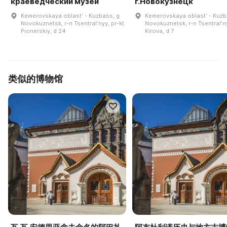
краеведческий музей
г.Новокузнецк
Kemerovskaya oblastʹ - Kuzbass, g
Kemerovskaya oblastʹ - Kuzb
Novokuznetsk, r-n Tsentralʹnyy, pr-kt
Novokuznetsk, r-n Tsentralʹny
Pionerskiy, d 24
Kirova, d 7
类似的博物馆