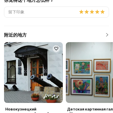
你觉得这个地方怎么样？
附近的地方
Новокузнецкий
Детская картинная га