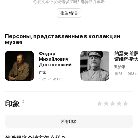
你在文本中发现错误了吗? 选择它并单击
报告错误
Персоны, представленные в коллекции
музея
Федор
约瑟夫·维
Михайлович
诺维奇·斯
Достоевский
政治家
作家
1878 - 1953 г
1821 - 1881 гг
0
印象
所有印象