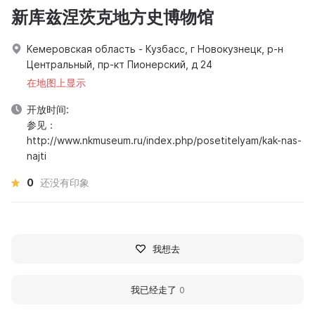
新库兹涅茨克地方史博物馆
Кемеровская область - Кузбасс, г Новокузнецк, р-н
Центральный, пр-кт Пионерский, д 24
在地图上显示
开放时间:
参见：
http://www.nkmuseum.ru/index.php/posetitelyam/kak-nas-
najti
0
还没有印象
我想去
我已经走了
0