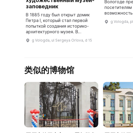
художественный музей-
Вологоде пр
заповедник
посетителям
возможность 
В 1885 году был открыт домик
кружевного и
Петра I, который стал первой
g Vologda, p
экспозиция р
попыткой создания историко-
площади 1500
архитектурного музея. В
настоящее время музей
g Vologda, ul Sergeya Orlova, d 15
включает в себя комплекс
памятников Вологодского кремля
и девять фили ...
类似的博物馆