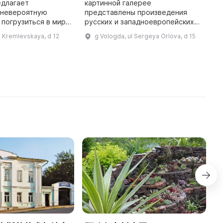
едлагает
картинной галерее
М
 невероятную
представлены произведения
В
погрузиться в мир
русских и западноевропейских
м
скусства. Основная
художников XVIII — начала ХХ
р
l Kremlevskaya, d 12
g Vologda, ul Sergeya Orlova, d 15
асположена на
века. Здесь можно увидеть
И
 кв. м и
картины А. А. Кунина, А. А.
О
представляет развитие кр ...
Краснова, А. А. Мака ...
о