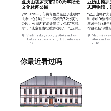
亚历山德罗夫市200周年纪念
亚历山德罗
文化休闲公园
志博物馆，
\r\n1928年，市共青团员在亚历山德罗
“亚历山德罗夫
夫市中心创建了一个面积为7.2公顷的
谢·米哈伊洛维
公园。公园内有多处景点，包括“弯镜
庄园于1989
厅”、“儿童复古投币游戏机”、气压射
馆藏包括19世
击场、“儿童之城”游乐区、户外健身器
初艺术家与工
Vladimirskaya obl., g. Aleksandrov,
Vladimirskay
材“Воркаут”、免费儿童游乐设施、游
于了解亚历山
Aleksandrovskiy r-n., ul. Sovet·skaya,
Aleksandrovs
乐项目“Веломобиль”、充气蹦床“吉
博物馆举办临
d. 12
d. 16
普”。2019年，作为“城市环境塑造”项
提供传统与戏
目的一部分，公园进行了部分整治：新
人和儿童的工
舞台建成，新的观景平台和中央林荫大
夫区的学前和
你最近看过吗
道得到完善，并安装了视 ...
馆课程。 ...