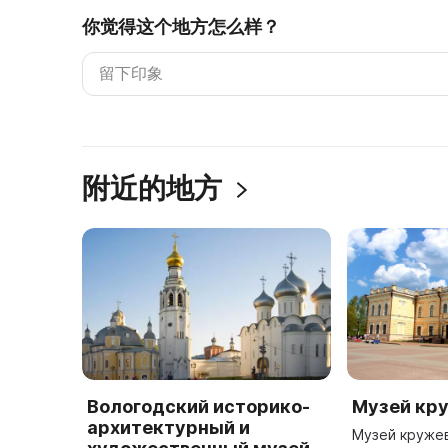
你觉得这个地方怎么样？
附近的地方
Вологодский историко-
Музей кр
архитектурный и
Музей круже