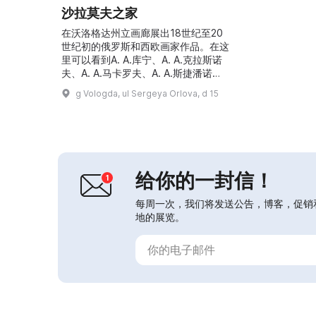
沙拉莫夫之家
在沃洛格达州立画廊展出18世纪至20
世纪初的俄罗斯和西欧画家作品。在这
里可以看到A. A.库宁、A. A.克拉斯诺
夫、A. A.马卡罗夫、A. A.斯捷潘诺
夫、A. A.安德烈耶夫、A. A.列宾、A.
g Vologda, ul Sergeya Orlova, d 15
A.瓦斯涅佐夫、A. A.阿尔希波夫等人的
画作。画廊举办展览和各种活动。...
给你的一封信！
每周一次，我们将发送公告，博客，促销
地的展览。