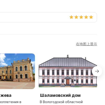
在地图上显示
ужева
Шаламовский дом
М
И
воплетения в
В Вологодской областной