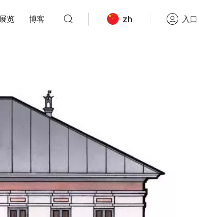
zh
展览
博客
入口