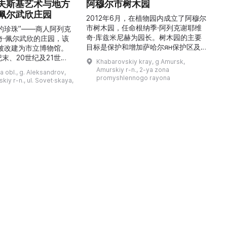
夫斯基艺术与地方
阿穆尔市树木园
佩尔武欣庄园
2012年6月，在植物园内成立了阿穆尔
市树木园，任命根纳季·阿列克谢耶维
的珍珠”——商人阿列克
奇·库兹米尼赫为园长。树木园的主要
世
奇·佩尔武欣的庄园，该
目标是保护和增加萨哈尔ян保护区及
年被改建为市立博物馆。
红豆杉林的植被，并创建远东地区稀有
纪末、20世纪及21世纪
Khabarovskiy kray, g Amursk,
和药用植物及露地栽培植物的种植区。
艺美术大师的作品，有助
Amurskiy r-n., 2-ya zona
a obl., g. Aleksandrov,
树木园尤其以其收集的列入红色名录的
1
德罗夫地区的艺术创作。
promyshlennogo rayona
kiy r-n., ul. Sovet·skaya,
远东植物而自豪（尖叶红豆杉、
建
时展览与常设展览，同时
Microbiota属、萨金特杜松、馨香卫
1
剧化的导览，以及面向成
矛、施里彭巴赫杜鹃）。树木园的设立
后
作坊。还可为亚历山德罗
旨在保护远东珍贵和受保护的植物，开
中小学机构预约外出博物
展科学研究，进行审美 ...