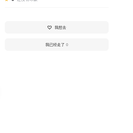
我想去
我已经走了
0
узей-квартира Василия
Lace Museum
вановича Белова
The Lace-Making Museum in