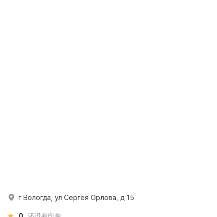
г Вологда, ул Сергея Орлова, д 15
0
还没有印象