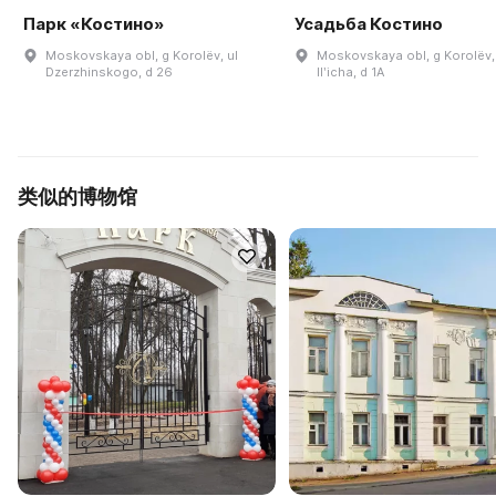
Парк «Костино»
Усадьба Костино
Moskovskaya obl, g Korolëv, ul
Moskovskaya obl, g Korolëv,
Dzerzhinskogo, d 26
Ilʹicha, d 1A
类似的博物馆