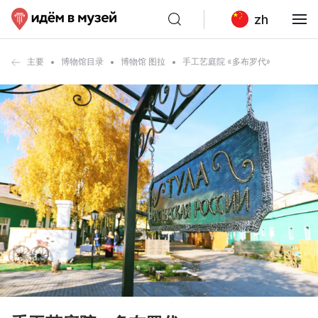
zh
主要
博物馆目录
博物馆 图拉
手工艺庭院 «多布罗代»