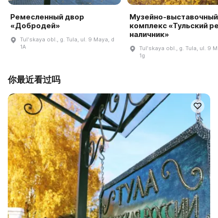
Ремесленный двор
Музейно-выставочный
«Добродей»
комплекс «Тульский р
наличник»
Tulʹskaya obl., g. Tula, ul. 9 Maya, d
1A
Tulʹskaya obl., g. Tula, ul. 9 
1g
你最近看过吗