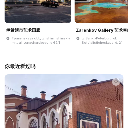
伊希姆市艺术画廊
Zarenkov Gallery 艺术
Tyumenskaya obl., g. Ishim, Ishimskiy
g. Sankt-Peterburg, ul.
r-n., ul. Lunacharskogo, d 62/1
Sotsialisticheskaya, d. 21
你最近看过吗