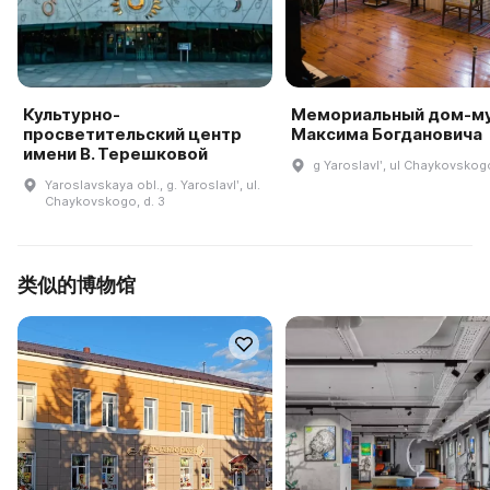
Культурно-
Мемориальный дом-м
просветительский центр
Максима Богдановича
имени В. Терешковой
g Yaroslavlʹ, ul Chaykovskogo
Yaroslavskaya obl., g. Yaroslavlʹ, ul.
Chaykovskogo, d. 3
类似的博物馆