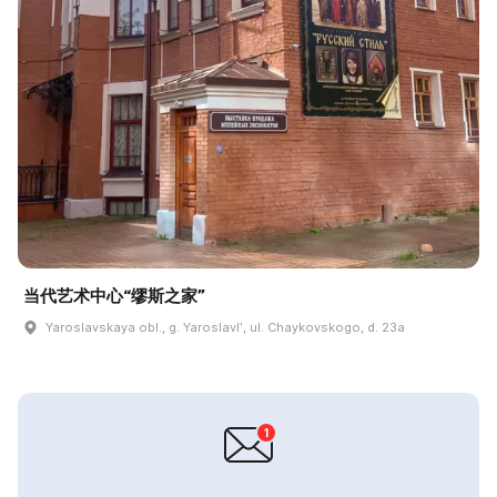
当代艺术中心“缪斯之家”
Yaroslavskaya obl., g. Yaroslavlʹ, ul. Chaykovskogo, d. 23a