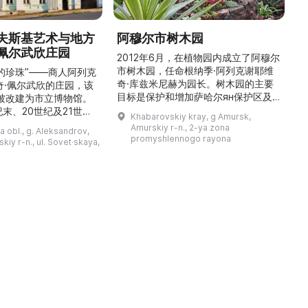
夫斯基艺术与地方
阿穆尔市树木园
佩尔武欣庄园
2012年6月，在植物园内成立了阿穆尔
市树木园，任命根纳季·阿列克谢耶维
的珍珠”——商人阿列克
奇·库兹米尼赫为园长。树木园的主要
世
奇·佩尔武欣的庄园，该
目标是保护和增加萨哈尔ян保护区及
年被改建为市立博物馆。
红豆杉林的植被，并创建远东地区稀有
纪末、20世纪及21世纪
Khabarovskiy kray, g Amursk,
和药用植物及露地栽培植物的种植区。
艺美术大师的作品，有助
Amurskiy r-n., 2-ya zona
a obl., g. Aleksandrov,
树木园尤其以其收集的列入红色名录的
1
德罗夫地区的艺术创作。
promyshlennogo rayona
kiy r-n., ul. Sovet·skaya,
远东植物而自豪（尖叶红豆杉、
建
时展览与常设展览，同时
Microbiota属、萨金特杜松、馨香卫
1
剧化的导览，以及面向成
矛、施里彭巴赫杜鹃）。树木园的设立
后
作坊。还可为亚历山德罗
旨在保护远东珍贵和受保护的植物，开
中小学机构预约外出博物
展科学研究，进行审美 ...