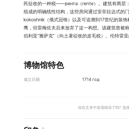
民征收的一种税——рента（rente）。建筑有
组成的明确线性结构，这些房间通过安菲拉达式的
kokoshnik（俄式冠饰）以及可追溯到17世纪
鹰，但雷梅佐夫后来放弃了这一构想。该建筑曾被称为
伯利亚“雅萨克”（向土著征收的皮毛税）。伦特雷
博物馆特色
成立日期
1714 год
你在文本中发现错误了吗? 选