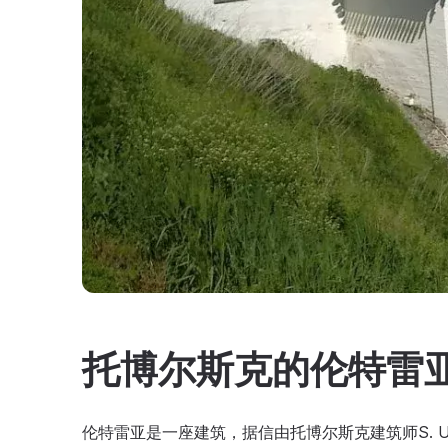
托博尔斯克的伦特雷
伦特雷亚是一座建筑，据信由托博尔斯克建筑师S. U.