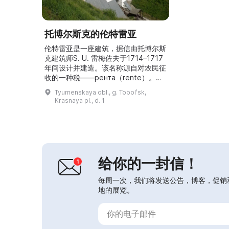
托博尔斯克的伦特雷亚
伦特雷亚是一座建筑，据信由托博尔斯
克建筑师S. U. 雷梅佐夫于1714–1717
年间设计并建造。该名称源自对农民征
收的一种税——рента（rente）。建
筑有两层：第一层设有不对称布置的拱
Tyumenskaya obl., g. Tobolʹsk,
门，第二层则呈现由六间房屋组成的明
Krasnaya pl., d. 1
确线性结构，这些房间通过安菲拉达式
的门依次相连。立面装饰有带柱状窗套
的窗户、船首形的kokoshnik（俄式冠
饰）以及可追溯到17世纪的装饰檐
口。曾有人设想在建筑上加建一座带...
给你的一封信！
每周一次，我们将发送公告，博客，促销
地的展览。