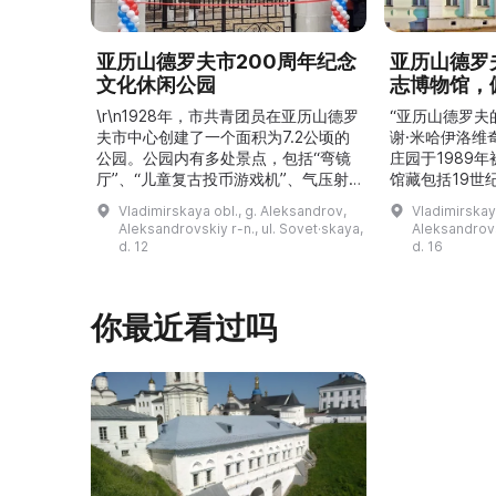
亚历山德罗夫市200周年纪念
亚历山德罗
文化休闲公园
志博物馆，
\r\n1928年，市共青团员在亚历山德罗
“亚历山德罗夫
夫市中心创建了一个面积为7.2公顷的
谢·米哈伊洛维
公园。公园内有多处景点，包括“弯镜
庄园于1989
厅”、“儿童复古投币游戏机”、气压射
馆藏包括19世
击场、“儿童之城”游乐区、户外健身器
初艺术家与工
Vladimirskaya obl., g. Aleksandrov,
Vladimirskay
材“Воркаут”、免费儿童游乐设施、游
于了解亚历山
Aleksandrovskiy r-n., ul. Sovet·skaya,
Aleksandrovs
乐项目“Веломобиль”、充气蹦床“吉
博物馆举办临
d. 12
d. 16
普”。2019年，作为“城市环境塑造”项
提供传统与戏
目的一部分，公园进行了部分整治：新
人和儿童的工
舞台建成，新的观景平台和中央林荫大
夫区的学前和
你最近看过吗
道得到完善，并安装了视 ...
馆课程。 ...