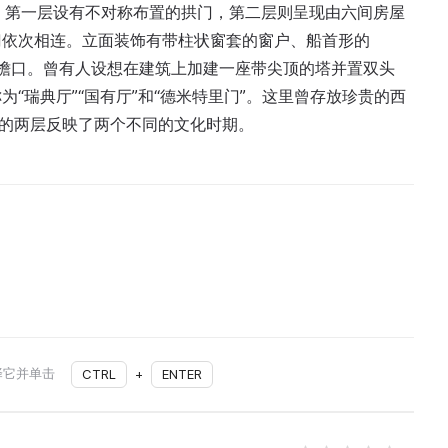
两层：第一层设有不对称布置的拱门，第二层则呈现由六间房屋
门依次相连。立面装饰有带柱状窗套的窗户、船首形的
的装饰檐口。曾有人设想在建筑上加建一座带尖顶的塔并置双头
“瑞典厅”“国有厅”和“德米特里门”。这里曾存放珍贵的西
亚的两层反映了两个不同的文化时期。
择它并单击
CTRL
+
ENTER