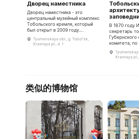
Дворец наместника
Тобольск
архитект
Дворец наместника - это
заповедн
центральный музейный комплекс
Тобольского кремля, который
В 1870 году 
был открыт в 2009 году.
секретарь т
Основная экспозиция посвящена
Губернского 
Tyumenskaya obl., g. Tobolʹsk,
истории управления Сибирью с
комитета, по
Krasnaya pl., d. 1
XVII века до 1917 года. Здание
Тобольского
Tyumenskaya 
сост ...
управления о
Krasnaya pl.,
состоящую и
类似的博物馆