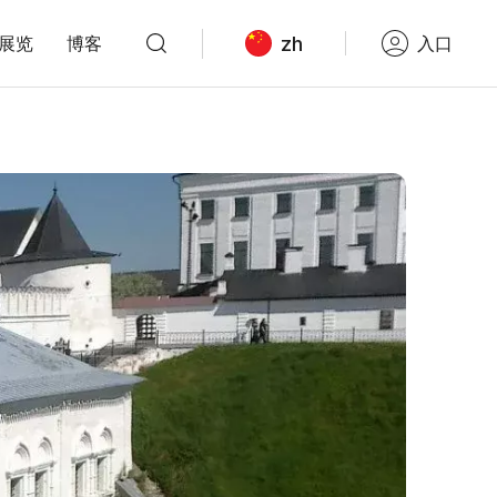
zh
展览
博客
入口