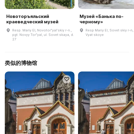
Новоторъяльский
Музей «Банька по-
краеведческий музей
черному»
Resp. Mariy El, Novotorʺyalʹskiy r-n.,
Resp Mariy El, Sovet·skiy r-n,
pgt. Novyy Torʺyal, ul. Sovet·skaya, d.
Vyat·skoye
27
类似的博物馆